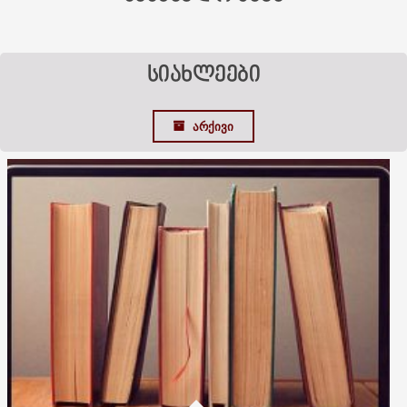
ᲡᲘᲐᲮᲚᲔᲔᲑᲘ
ᲐᲠᲥᲘᲕᲘ