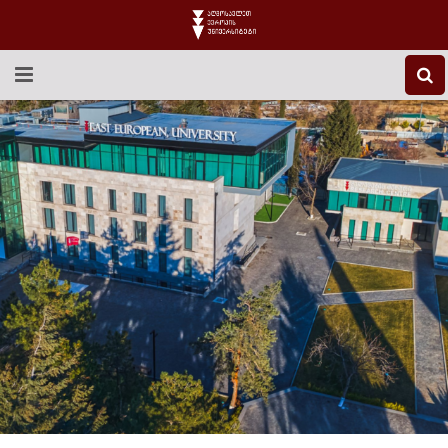
EEU-Ს ᲨᲔᲡᲐᲮᲔᲑ
ᲒᲐᲜᲐᲗᲚᲔᲑᲐ
ᲙᲕᲚᲔᲕᲐ
ᲡᲐᲔᲠᲗᲐᲨᲝᲠᲘᲡᲝ
ᲑᲘᲑᲚᲘᲝᲗᲔᲙᲐ
ᲡᲢᲣᲓᲔᲜᲢᲣᲠᲘ ᲪᲮᲝᲕᲠᲔᲑᲐ
ᲙᲝᲜᲢᲐᲥᲢᲘ