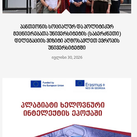
ᲞᲐᲜᲗᲔᲝᲜᲘᲡ ᲡᲝᲪᲘᲐᲚᲣᲠ ᲓᲐ ᲞᲝᲚᲘᲢᲘᲙᲣᲠ
ᲛᲔᲪᲜᲘᲔᲠᲔᲑᲐᲗᲐ ᲣᲜᲘᲕᲔᲠᲡᲘᲢᲔᲢᲘᲡ (ᲡᲐᲑᲔᲠᲫᲜᲔᲗᲘ)
ᲓᲔᲚᲔᲒᲐᲪᲘᲘᲡ ᲕᲘᲖᲘᲢᲘ ᲐᲦᲛᲝᲡᲐᲕᲚᲔᲗ ᲔᲕᲠᲝᲞᲘᲡ
ᲣᲜᲘᲕᲔᲠᲡᲘᲢᲔᲢᲨᲘ
ივლისი 30, 2026