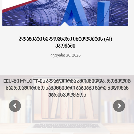
ᲞᲚᲐᲒᲘᲐᲢᲘ ᲮᲔᲚᲝᲕᲜᲣᲠᲘ ᲘᲜᲢᲔᲚᲔᲥᲢᲘᲡ (AI)
ᲔᲞᲝᲥᲐᲨᲘ
ივლისი 30, 2026
EEU-ᲨᲘ MYLOFT-ᲘᲡ ᲞᲚᲐᲢᲤᲝᲠᲛᲐ ᲐᲛᲝᲥᲛᲔᲓᲓᲐ, ᲠᲝᲛᲔᲚᲘᲪ
ᲡᲐᲔᲠᲗᲐᲨᲝᲠᲘᲡᲝ ᲡᲐᲛᲔᲪᲜᲘᲔᲠᲝ ᲑᲐᲖᲔᲑᲖᲔ ᲒᲐᲠᲔ ᲬᲕᲓᲝᲛᲐᲡ
ᲣᲖᲠᲣᲜᲕᲔᲚᲧᲤᲝᲡ