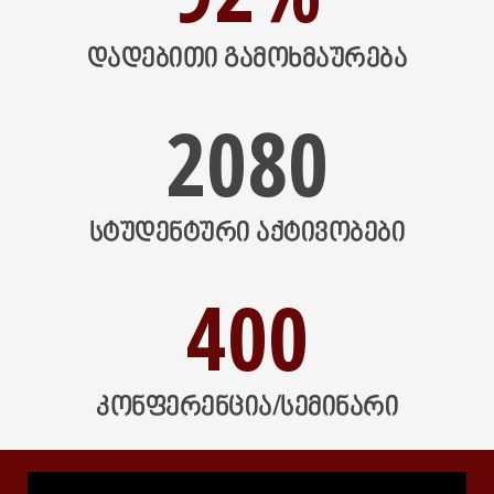
ᲓᲐᲓᲔᲑᲘᲗᲘ ᲒᲐᲛᲝᲮᲛᲐᲣᲠᲔᲑᲐ
2080
ᲡᲢᲣᲓᲔᲜᲢᲣᲠᲘ ᲐᲥᲢᲘᲕᲝᲑᲔᲑᲘ
400
ᲙᲝᲜᲤᲔᲠᲔᲜᲪᲘᲐ/ᲡᲔᲛᲘᲜᲐᲠᲘ