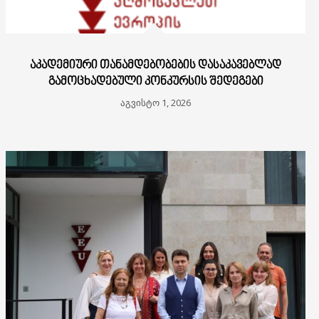
ᲐᲙᲐᲓᲔᲛᲘᲣᲠᲘ ᲗᲐᲜᲐᲛᲓᲔᲑᲝᲑᲔᲑᲘᲡ ᲓᲐᲡᲐᲙᲐᲕᲔᲑᲚᲐᲓ
ᲒᲐᲛᲝᲪᲮᲐᲓᲔᲑᲣᲚᲘ ᲙᲝᲜᲙᲣᲠᲡᲘᲡ ᲨᲔᲓᲔᲒᲔᲑᲘ
აგვისტო 1, 2026