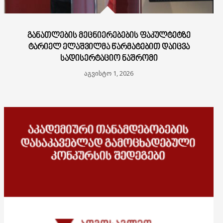
ᲒᲐᲜᲐᲗᲚᲔᲑᲘᲡ ᲛᲔᲪᲜᲘᲔᲠᲔᲑᲔᲑᲘᲡ ᲤᲐᲙᲣᲚᲢᲔᲢᲖᲔ
ᲢᲐᲠᲘᲔᲚ ᲔᲚᲐᲨᲕᲘᲚᲛᲐ ᲬᲐᲠᲛᲐᲢᲔᲑᲘᲗ ᲓᲐᲘᲪᲕᲐ
ᲡᲐᲓᲘᲡᲔᲠᲢᲐᲪᲘᲝ ᲜᲐᲨᲠᲝᲛᲘ
აგვისტო 1, 2026