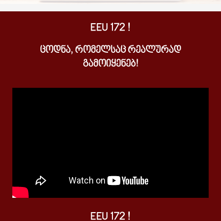
EEU 172 !
ᲪᲝᲓᲜᲐ, ᲠᲝᲛᲔᲚᲡᲐᲪ ᲠᲔᲐᲚᲣᲠᲐᲓ
ᲒᲐᲛᲝᲘᲧᲔᲜᲔᲑ!
EEU 172 !