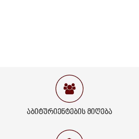
ᲐᲑᲘᲢᲣᲠᲘᲔᲜᲢᲔᲑᲘᲡ ᲛᲘᲦᲔᲑᲐ