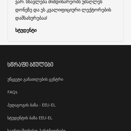
ვარ. სწავლება მიმდინარეობს უმაღლეს
დონეზე და ეს კვალიფიციური ლექტორების
დამსახურებაა!
სტუდენტი
ᲡᲬᲠᲐᲤᲘ ᲑᲛᲣᲚᲔᲑᲘ
უწყვეტი განათლების ცენტრი
FAQs
პედაგოგის ბაზა - EEU-EL
სტუდენტის ბაზა EEU-EL
საერთაშორისო პარტნიორები