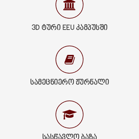
3D ᲢᲣᲠᲘ EEU ᲙᲐᲛᲞᲣᲡᲨᲘ
ᲡᲐᲛᲔᲪᲜᲘᲔᲠᲝ ᲟᲣᲠᲜᲐᲚᲘ
ᲡᲐᲡᲬᲐᲕᲚᲝ ᲑᲐᲖᲐ