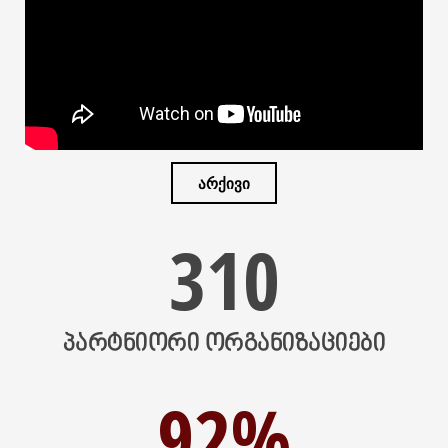
ᲐᲠᲥᲘᲕᲘ
310
ᲞᲐᲠᲢᲜᲘᲝᲠᲘ ᲝᲠᲒᲐᲜᲘᲖᲐᲪᲘᲔᲑᲘ
92%