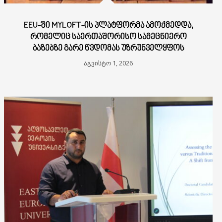
EEU-ᲨᲘ MYLOFT-ᲘᲡ ᲞᲚᲐᲢᲤᲝᲠᲛᲐ ᲐᲛᲝᲥᲛᲔᲓᲓᲐ,
ᲠᲝᲛᲔᲚᲘᲪ ᲡᲐᲔᲠᲗᲐᲨᲝᲠᲘᲡᲝ ᲡᲐᲛᲔᲪᲜᲘᲔᲠᲝ
ᲑᲐᲖᲔᲑᲖᲔ ᲒᲐᲠᲔ ᲬᲕᲓᲝᲛᲐᲡ ᲣᲖᲠᲣᲜᲕᲔᲚᲧᲤᲝᲡ
აგვისტო 1, 2026