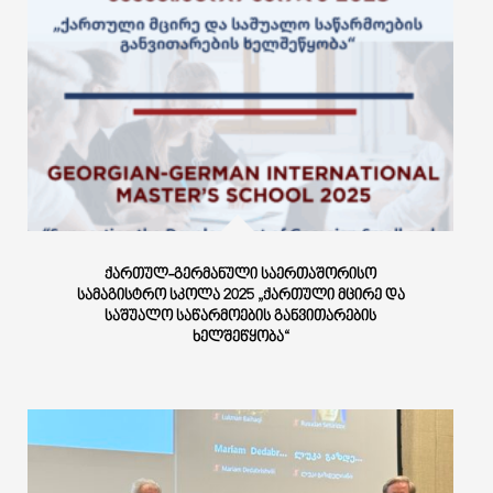
ᲥᲐᲠᲗᲣᲚ-ᲒᲔᲠᲛᲐᲜᲣᲚᲘ ᲡᲐᲔᲠᲗᲐᲨᲝᲠᲘᲡᲝ
ᲡᲐᲛᲐᲒᲘᲡᲢᲠᲝ ᲡᲙᲝᲚᲐ 2025 „ᲥᲐᲠᲗᲣᲚᲘ ᲛᲪᲘᲠᲔ ᲓᲐ
ᲡᲐᲨᲣᲐᲚᲝ ᲡᲐᲬᲐᲠᲛᲝᲔᲑᲘᲡ ᲒᲐᲜᲕᲘᲗᲐᲠᲔᲑᲘᲡ
ᲮᲔᲚᲨᲔᲬᲧᲝᲑᲐ“