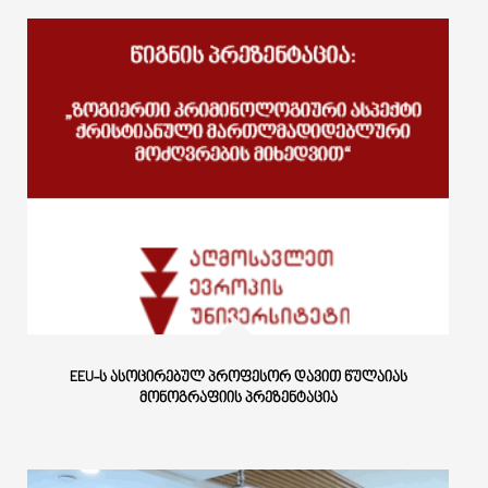
EEU-Ს ᲐᲡᲝᲪᲘᲠᲔᲑᲣᲚ ᲞᲠᲝᲤᲔᲡᲝᲠ ᲓᲐᲕᲘᲗ ᲬᲣᲚᲐᲘᲐᲡ
ᲛᲝᲜᲝᲒᲠᲐᲤᲘᲘᲡ ᲞᲠᲔᲖᲔᲜᲢᲐᲪᲘᲐ