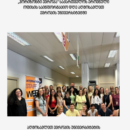
„ᲰᲝᲠᲘᲖᲝᲜᲢᲘ ᲔᲕᲠᲝᲞᲐ“ ᲡᲐᲥᲐᲠᲗᲕᲔᲚᲝᲡ ᲔᲠᲝᲕᲜᲣᲚᲘ
ᲝᲤᲘᲡᲘᲡ ᲡᲐᲘᲜᲤᲝᲠᲛᲐᲪᲘᲝ ᲓᲦᲔ ᲐᲦᲛᲝᲡᲐᲕᲚᲔᲗ
ᲔᲕᲠᲝᲞᲘᲡ ᲣᲜᲘᲕᲔᲠᲡᲘᲢᲔᲢᲨᲘ
ᲐᲦᲛᲝᲡᲐᲕᲚᲔᲗ ᲔᲕᲠᲝᲞᲘᲡ ᲣᲜᲘᲕᲔᲠᲡᲘᲢᲔᲢᲘᲡ