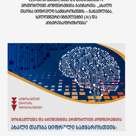
EEU-ᲨᲘ ᲛᲝᲡᲬᲐᲕᲚᲔᲗᲐ ᲓᲐ ᲡᲢᲣᲓᲔᲜᲢᲗᲐ IV
ᲔᲠᲗᲝᲑᲚᲘᲕᲘ ᲙᲝᲜᲤᲔᲠᲔᲜᲪᲘᲐ ᲒᲐᲘᲛᲐᲠᲗᲐ: ,,ᲐᲮᲐᲚᲘ
ᲗᲐᲝᲑᲐ ᲪᲘᲤᲠᲣᲚᲘ ᲡᲐᲛᲧᲐᲠᲝᲡᲗᲕᲘᲡ – ᲒᲐᲜᲐᲗᲚᲔᲑᲐ,
ᲮᲔᲚᲝᲕᲜᲣᲠᲘ ᲘᲜᲢᲔᲚᲔᲥᲢᲘ (AI) ᲓᲐ
ᲙᲘᲑᲔᲠᲣᲡᲐᲤᲠᲗᲮᲝᲔᲑᲐ”