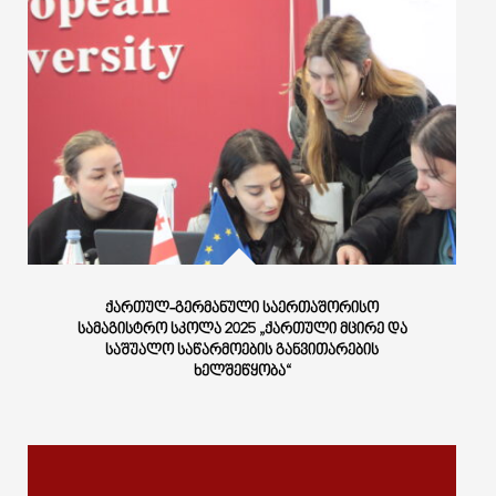
ᲥᲐᲠᲗᲣᲚ-ᲒᲔᲠᲛᲐᲜᲣᲚᲘ ᲡᲐᲔᲠᲗᲐᲨᲝᲠᲘᲡᲝ
ᲡᲐᲛᲐᲒᲘᲡᲢᲠᲝ ᲡᲙᲝᲚᲐ 2025 „ᲥᲐᲠᲗᲣᲚᲘ ᲛᲪᲘᲠᲔ ᲓᲐ
ᲡᲐᲨᲣᲐᲚᲝ ᲡᲐᲬᲐᲠᲛᲝᲔᲑᲘᲡ ᲒᲐᲜᲕᲘᲗᲐᲠᲔᲑᲘᲡ
ᲮᲔᲚᲨᲔᲬᲧᲝᲑᲐ“