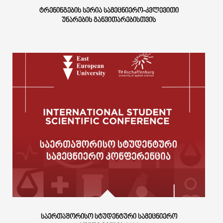
ᲢᲠᲔᲜᲘᲜᲒᲔᲑᲘᲡ ᲡᲔᲠᲘᲐ ᲡᲐᲛᲔᲪᲜᲘᲔᲠᲝ-ᲙᲕᲚᲔᲕᲘᲗᲘ
ᲣᲜᲐᲠᲔᲑᲘᲡ ᲒᲐᲜᲕᲘᲗᲐᲠᲔᲑᲘᲡᲗᲕᲘᲡ
ᲡᲐᲔᲠᲗᲐᲨᲝᲠᲘᲡᲝ ᲡᲢᲣᲓᲔᲜᲢᲣᲠᲘ ᲡᲐᲛᲔᲪᲜᲘᲔᲠᲝ