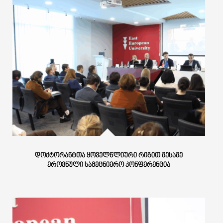
ᲓᲝᲥᲢᲝᲠᲐᲜᲢᲗᲐ ᲧᲝᲕᲔᲚᲬᲚᲘᲣᲠᲘ ᲠᲘᲒᲘᲗ ᲛᲔᲡᲐᲛᲔ
ᲔᲠᲝᲕᲜᲣᲚᲘ ᲡᲐᲛᲔᲪᲜᲘᲔᲠᲝ ᲙᲝᲜᲤᲔᲠᲔᲜᲪᲘᲐ