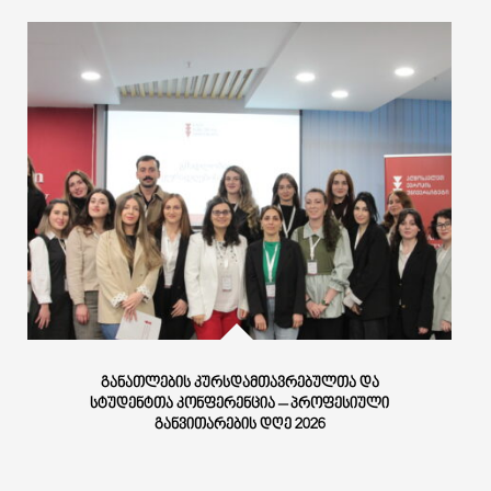
ᲒᲐᲜᲐᲗᲚᲔᲑᲘᲡ ᲙᲣᲠᲡᲓᲐᲛᲗᲐᲕᲠᲔᲑᲣᲚᲗᲐ ᲓᲐ
ᲡᲢᲣᲓᲔᲜᲢᲗᲐ ᲙᲝᲜᲤᲔᲠᲔᲜᲪᲘᲐ – ᲞᲠᲝᲤᲔᲡᲘᲣᲚᲘ
ᲒᲐᲜᲕᲘᲗᲐᲠᲔᲑᲘᲡ ᲓᲦᲔ 2026