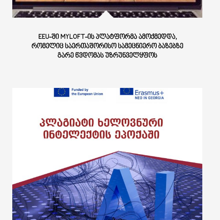
EEU-ᲨᲘ MYLOFT-ᲘᲡ ᲞᲚᲐᲢᲤᲝᲠᲛᲐ ᲐᲛᲝᲥᲛᲔᲓᲓᲐ,
ᲠᲝᲛᲔᲚᲘᲪ ᲡᲐᲔᲠᲗᲐᲨᲝᲠᲘᲡᲝ ᲡᲐᲛᲔᲪᲜᲘᲔᲠᲝ ᲑᲐᲖᲔᲑᲖᲔ
ᲒᲐᲠᲔ ᲬᲕᲓᲝᲛᲐᲡ ᲣᲖᲠᲣᲜᲕᲔᲚᲧᲤᲝᲡ