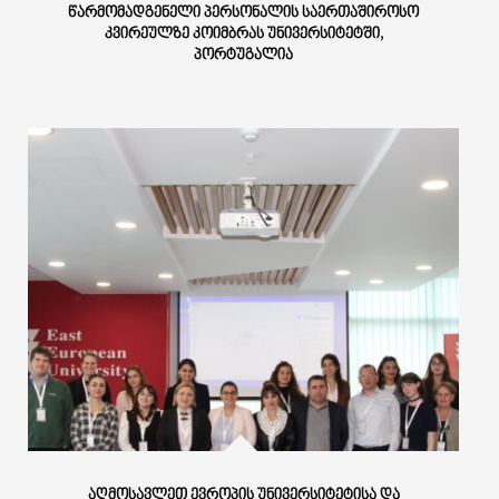
ᲬᲐᲠᲛᲝᲛᲐᲓᲒᲔᲜᲔᲚᲘ ᲞᲔᲠᲡᲝᲜᲐᲚᲘᲡ ᲡᲐᲔᲠᲗᲐᲨᲘᲠᲝᲡᲝ
ᲙᲕᲘᲠᲔᲣᲚᲖᲔ ᲙᲝᲘᲛᲑᲠᲐᲡ ᲣᲜᲘᲕᲔᲠᲡᲘᲢᲔᲢᲨᲘ,
ᲞᲝᲠᲢᲣᲒᲐᲚᲘᲐ
ᲐᲦᲛᲝᲡᲐᲕᲚᲔᲗ ᲔᲕᲠᲝᲞᲘᲡ ᲣᲜᲘᲕᲔᲠᲡᲘᲢᲔᲢᲘᲡᲐ ᲓᲐ