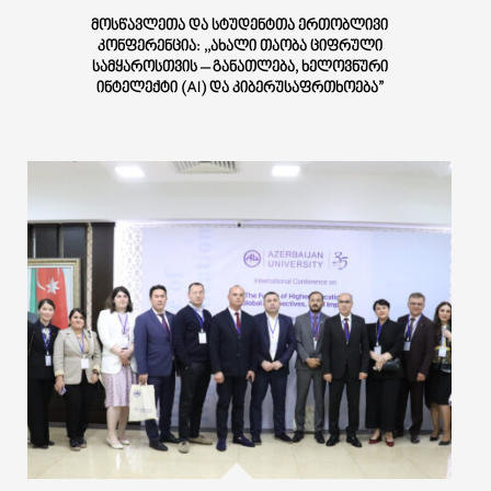
ᲛᲝᲡᲬᲐᲕᲚᲔᲗᲐ ᲓᲐ ᲡᲢᲣᲓᲔᲜᲢᲗᲐ ᲔᲠᲗᲝᲑᲚᲘᲕᲘ
ᲙᲝᲜᲤᲔᲠᲔᲜᲪᲘᲐ: ,,ᲐᲮᲐᲚᲘ ᲗᲐᲝᲑᲐ ᲪᲘᲤᲠᲣᲚᲘ
ᲡᲐᲛᲧᲐᲠᲝᲡᲗᲕᲘᲡ – ᲒᲐᲜᲐᲗᲚᲔᲑᲐ, ᲮᲔᲚᲝᲕᲜᲣᲠᲘ
ᲘᲜᲢᲔᲚᲔᲥᲢᲘ (AI) ᲓᲐ ᲙᲘᲑᲔᲠᲣᲡᲐᲤᲠᲗᲮᲝᲔᲑᲐ”