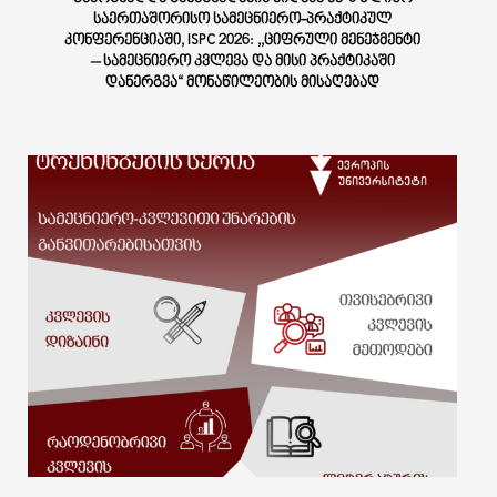
ᲡᲐᲔᲠᲗᲐᲨᲝᲠᲘᲡᲝ ᲡᲐᲛᲔᲪᲜᲘᲔᲠᲝ-ᲞᲠᲐᲥᲢᲘᲙᲣᲚ
ᲙᲝᲜᲤᲔᲠᲔᲜᲪᲘᲐᲨᲘ, ISPC 2026: ,,ᲪᲘᲤᲠᲣᲚᲘ ᲛᲔᲜᲔᲯᲛᲔᲜᲢᲘ
– ᲡᲐᲛᲔᲪᲜᲘᲔᲠᲝ ᲙᲕᲚᲔᲕᲐ ᲓᲐ ᲛᲘᲡᲘ ᲞᲠᲐᲥᲢᲘᲙᲐᲨᲘ
ᲓᲐᲜᲔᲠᲒᲕᲐ“ ᲛᲝᲜᲐᲬᲘᲚᲔᲝᲑᲘᲡ ᲛᲘᲡᲐᲦᲔᲑᲐᲓ