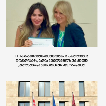
EEU-Ს ᲒᲐᲜᲐᲗᲚᲔᲑᲘᲡ ᲛᲔᲪᲜᲘᲔᲠᲔᲑᲔᲑᲘᲡ ᲤᲐᲙᲣᲚᲢᲔᲢᲘᲡ
ᲓᲝᲥᲢᲝᲠᲐᲜᲢᲡ, ᲜᲐᲗᲘᲐ ᲒᲔᲒᲔᲚᲐᲨᲕᲘᲚᲡ ᲔᲡᲞᲐᲜᲔᲗᲨᲘ
„ᲐᲮᲐᲚᲒᲐᲖᲠᲓᲐ ᲛᲔᲪᲜᲘᲔᲠᲘᲡ ᲯᲘᲚᲓᲝ“ ᲒᲐᲓᲐᲔᲪᲐ!