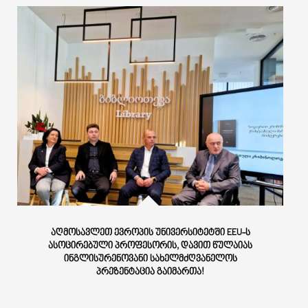
ᲐᲦᲛᲝᲡᲐᲕᲚᲔᲗ ᲔᲕᲠᲝᲞᲘᲡ ᲣᲜᲘᲕᲔᲠᲡᲘᲢᲔᲢᲨᲘ EEU-Ს
ᲐᲡᲝᲪᲘᲠᲔᲑᲣᲚᲘ ᲞᲠᲝᲤᲔᲡᲝᲠᲘᲡ, ᲓᲐᲕᲘᲗ ᲬᲣᲚᲐᲘᲐᲡ
ᲘᲜᲒᲚᲘᲡᲣᲠᲔᲜᲝᲕᲐᲜᲘ ᲡᲐᲮᲔᲚᲛᲫᲦᲕᲐᲜᲔᲚᲝᲡ
ᲞᲠᲔᲖᲔᲜᲢᲐᲪᲘᲐ ᲒᲐᲘᲛᲐᲠᲗᲐ!