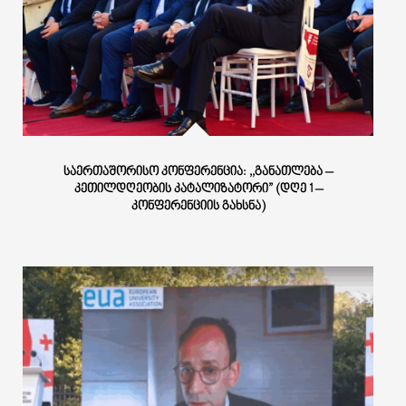
ᲡᲐᲔᲠᲗᲐᲨᲝᲠᲘᲡᲝ ᲙᲝᲜᲤᲔᲠᲔᲜᲪᲘᲐ: ,,ᲒᲐᲜᲐᲗᲚᲔᲑᲐ –
ᲙᲔᲗᲘᲚᲓᲦᲔᲝᲑᲘᲡ ᲙᲐᲢᲐᲚᲘᲖᲐᲢᲝᲠᲘ” (ᲓᲦᲔ 1 –
ᲙᲝᲜᲤᲔᲠᲔᲜᲪᲘᲘᲡ ᲒᲐᲮᲡᲜᲐ)