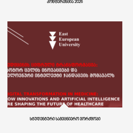
ᲙᲝᲜᲤᲔᲠᲔᲜᲪᲘᲐ 2026
ᲡᲢᲣᲓᲔᲜᲢᲣᲠᲘ ᲡᲐᲛᲔᲪᲜᲘᲔᲠᲝ ᲕᲝᲠᲥᲨᲝᲞᲘ