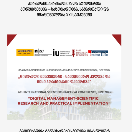
ᲙᲣᲠᲡᲓᲐᲛᲗᲐᲕᲠᲔᲑᲣᲚᲗᲐ ᲓᲐ ᲡᲢᲣᲓᲔᲜᲢᲗᲐ
ᲙᲝᲜᲤᲔᲠᲔᲜᲪᲘᲐ – ᲡᲐᲖᲝᲒᲐᲓᲝᲔᲑᲐ, ᲡᲐᲛᲐᲠᲗᲐᲚᲘ ᲓᲐ
ᲛᲛᲐᲠᲗᲕᲔᲚᲝᲑᲐ XXI ᲡᲐᲣᲙᲣᲜᲔᲨᲘ
ᲒᲐᲛᲝᲪᲮᲐᲓᲓᲐ ᲒᲐᲜᲐᲪᲮᲐᲓᲔᲑᲘᲡ ᲛᲘᲦᲔᲑᲐ ᲛᲔ-6 ᲬᲚᲘᲣᲠ