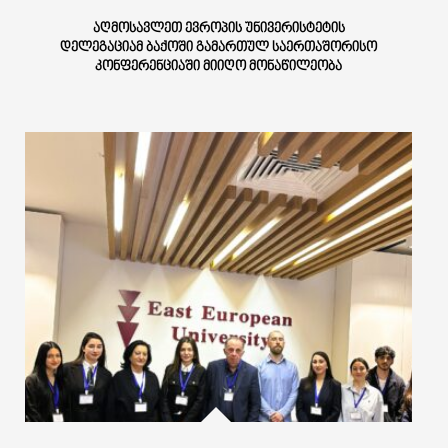
ᲐᲦᲛᲝᲡᲐᲕᲚᲔᲗ ᲔᲕᲠᲝᲞᲘᲡ ᲣᲜᲘᲕᲔᲠᲘᲡᲢᲔᲢᲘᲡ
ᲓᲔᲚᲔᲒᲐᲪᲘᲐᲛ ᲑᲐᲥᲝᲨᲘ ᲒᲐᲛᲐᲠᲗᲣᲚ ᲡᲐᲔᲠᲗᲐᲨᲝᲠᲘᲡᲝ
ᲙᲝᲜᲤᲔᲠᲔᲜᲪᲘᲐᲨᲘ ᲛᲘᲘᲦᲝ ᲛᲝᲜᲐᲬᲘᲚᲔᲝᲑᲐ