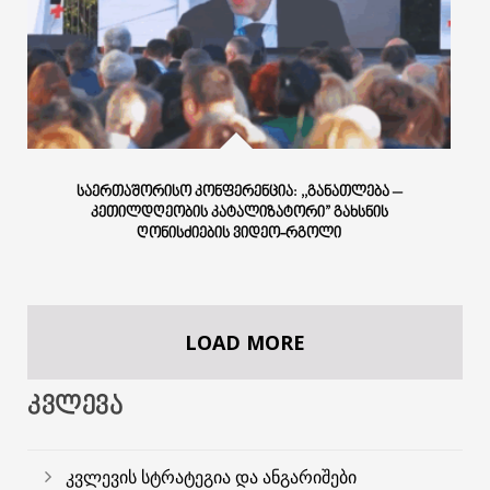
ᲡᲐᲔᲠᲗᲐᲨᲝᲠᲘᲡᲝ ᲙᲝᲜᲤᲔᲠᲔᲜᲪᲘᲐ: ,,ᲒᲐᲜᲐᲗᲚᲔᲑᲐ –
ᲙᲔᲗᲘᲚᲓᲦᲔᲝᲑᲘᲡ ᲙᲐᲢᲐᲚᲘᲖᲐᲢᲝᲠᲘ” ᲒᲐᲮᲡᲜᲘᲡ
ᲦᲝᲜᲘᲡᲫᲘᲔᲑᲘᲡ ᲕᲘᲓᲔᲝ-ᲠᲒᲝᲚᲘ
LOAD MORE
ᲙᲕᲚᲔᲕᲐ
კვლევის სტრატეგია და ანგარიშები