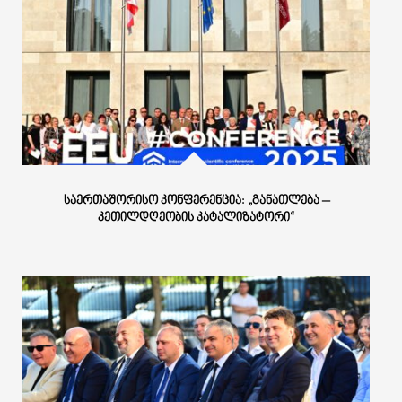
ᲡᲐᲔᲠᲗᲐᲨᲝᲠᲘᲡᲝ ᲙᲝᲜᲤᲔᲠᲔᲜᲪᲘᲐ: „ᲒᲐᲜᲐᲗᲚᲔᲑᲐ –
ᲙᲔᲗᲘᲚᲓᲦᲔᲝᲑᲘᲡ ᲙᲐᲢᲐᲚᲘᲖᲐᲢᲝᲠᲘ“