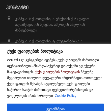
ᲙᲝᲜᲢᲐᲥᲢᲘ
კამპუსი 1: ქ. თბილისი, ი. ენუქიძის ქ. 6 (დავით
აღმაშენებლის ხეივანი, ამერიკის საელჩოს
მიმდებარედ)
კამპუსი 2: ქ. თბილისი, ტ. ფუტკარაძის ქ. 1
+995 32 248 01 41;
ქუქი ფაილების პოლიტიკა
info@eeu.edu.ge
eeu.edu.ge ვებგვერდი იყენებს ქუქი-ფაილებს ძირითადი
ფუნქციონალის მხარდასაჭერად და თქვენი ეფექტური
ნავიგაციისთვის.
ქუქი ფაილების პოლიტიკის
ბმულზე
შეგიძლიათ იხილოთ დეტალური ინფორმაცია თითოეული
ქუქი-ფაილის შესახებ. აუცილებელი ქუქი-ფაილები
საჭიროა საიტის ძირითადი ფუნქციონირებისთვის და
ყოველთვის არის ჩართული.
Cookie Policy
© 2021
East European University
ვეთანხმები