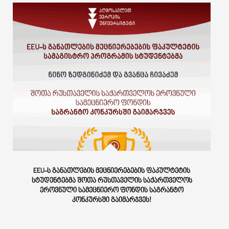
EEU-Ს ᲒᲐᲜᲐᲗᲚᲔᲑᲘᲡ ᲛᲔᲪᲜᲘᲔᲠᲔᲑᲔᲑᲘᲡ ᲤᲐᲙᲣᲚᲢᲔᲢᲘᲡ
ᲡᲢᲣᲓᲔᲜᲢᲔᲑᲛᲐ ᲨᲝᲗᲐ ᲠᲣᲡᲗᲐᲕᲔᲚᲘᲡ ᲡᲐᲥᲐᲠᲗᲕᲔᲚᲝᲡ
ᲔᲠᲝᲕᲜᲣᲚᲘ ᲡᲐᲛᲔᲪᲜᲘᲔᲠᲝ ᲤᲝᲜᲓᲘᲡ ᲡᲐᲒᲠᲐᲜᲢᲝ
ᲙᲝᲜᲙᲣᲠᲡᲨᲘ ᲒᲐᲘᲛᲐᲠᲯᲕᲔᲡ!