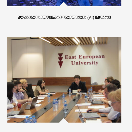
ᲞᲚᲐᲒᲘᲐᲢᲘ ᲮᲔᲚᲝᲕᲜᲣᲠᲘ ᲘᲜᲢᲔᲚᲔᲥᲢᲘᲡ (AI) ᲔᲞᲝᲥᲐᲨᲘ