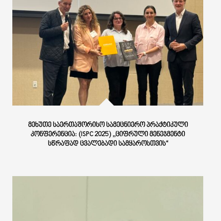
ᲛᲔᲮᲣᲗᲔ ᲡᲐᲔᲠᲗᲐᲨᲝᲠᲘᲡᲝ ᲡᲐᲛᲔᲪᲜᲘᲔᲠᲝ ᲞᲠᲐᲥᲢᲘᲙᲣᲚᲘ
ᲙᲝᲜᲤᲔᲠᲔᲜᲪᲘᲐ: (ISPC 2025) ,,ᲪᲘᲤᲠᲣᲚᲘ ᲛᲔᲜᲔᲯᲛᲔᲜᲢᲘ
ᲡᲬᲠᲐᲤᲐᲓ ᲪᲕᲐᲚᲔᲑᲐᲓᲘ ᲡᲐᲛᲧᲐᲠᲝᲡᲗᲕᲘᲡ“