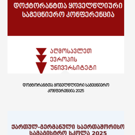
ᲓᲝᲥᲢᲝᲠᲐᲜᲢᲗᲐ ᲧᲝᲕᲔᲚᲬᲚᲘᲣᲠᲘ ᲡᲐᲛᲔᲪᲜᲘᲔᲠᲝ
ᲙᲝᲜᲤᲔᲠᲔᲜᲪᲘᲐ 2025