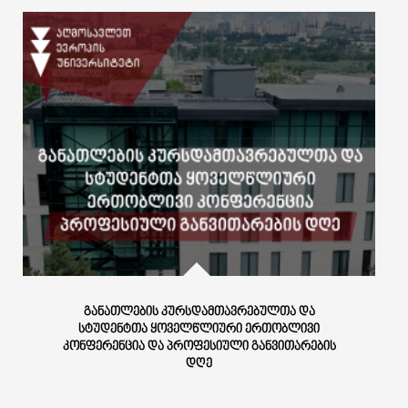
ᲒᲐᲜᲐᲗᲚᲔᲑᲘᲡ ᲙᲣᲠᲡᲓᲐᲛᲗᲐᲕᲠᲔᲑᲣᲚᲗᲐ ᲓᲐ
ᲡᲢᲣᲓᲔᲜᲢᲗᲐ ᲧᲝᲕᲔᲚᲬᲚᲘᲣᲠᲘ ᲔᲠᲗᲝᲑᲚᲘᲕᲘ
ᲙᲝᲜᲤᲔᲠᲔᲜᲪᲘᲐ ᲓᲐ ᲞᲠᲝᲤᲔᲡᲘᲣᲚᲘ ᲒᲐᲜᲕᲘᲗᲐᲠᲔᲑᲘᲡ
ᲓᲦᲔ