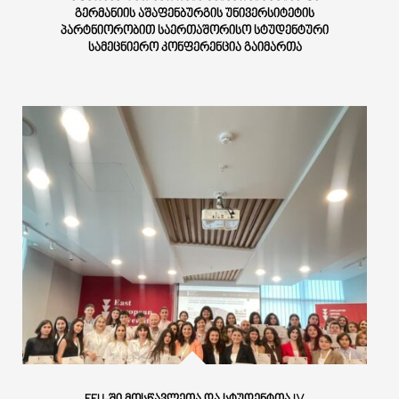
ᲒᲔᲠᲛᲐᲜᲘᲘᲡ ᲐᲨᲐᲤᲔᲜᲑᲣᲠᲒᲘᲡ ᲣᲜᲘᲕᲔᲠᲡᲘᲢᲔᲢᲘᲡ
ᲞᲐᲠᲢᲜᲘᲝᲠᲝᲑᲘᲗ ᲡᲐᲔᲠᲗᲐᲨᲝᲠᲘᲡᲝ ᲡᲢᲣᲓᲔᲜᲢᲣᲠᲘ
ᲡᲐᲛᲔᲪᲜᲘᲔᲠᲝ ᲙᲝᲜᲤᲔᲠᲔᲜᲪᲘᲐ ᲒᲐᲘᲛᲐᲠᲗᲐ