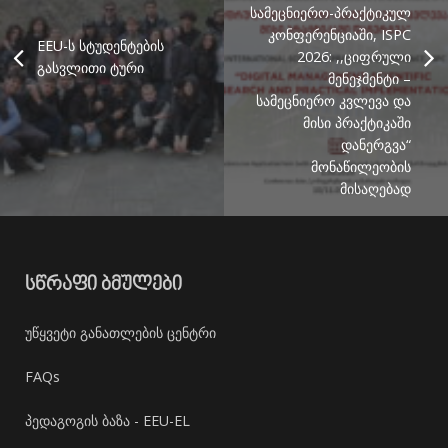
სამეცნიერო-პრაქტიკულ
კონფერენციაში, ISPC
EEU-ს სტუდენტების
2026: ,,ციფრული
გასვლითი ტური
მენეჯმენტი –
სამეცნიერო კვლევა და
მისი პრაქტიკაში
დანერგვა“
მონაწილეობის
მისაღებად
ᲡᲬᲠᲐᲤᲘ ᲑᲛᲣᲚᲔᲑᲘ
უწყვეტი განათლების ცენტრი
FAQs
პედაგოგის ბაზა - EEU-EL