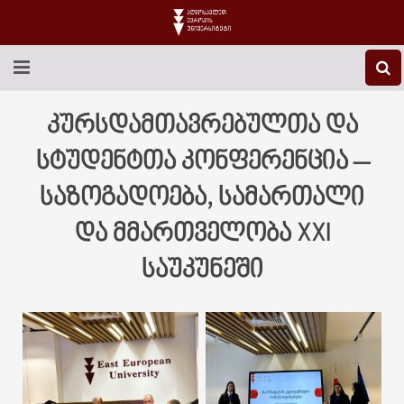
EEU-Ს ᲨᲔᲡᲐᲮᲔᲑ
კურსდამთავრებულთა და
ᲒᲐᲜᲐᲗᲚᲔᲑᲐ
სტუდენტთა კონფერენცია –
საზოგადოება, სამართალი
ᲙᲕᲚᲔᲕᲐ
და მმართველობა XXI
ᲡᲐᲔᲠᲗᲐᲨᲝᲠᲘᲡᲝ
საუკუნეში
ᲑᲘᲑᲚᲘᲝᲗᲔᲙᲐ
ᲡᲢᲣᲓᲔᲜᲢᲣᲠᲘ ᲪᲮᲝᲕᲠᲔᲑᲐ
ᲙᲝᲜᲢᲐᲥᲢᲘ