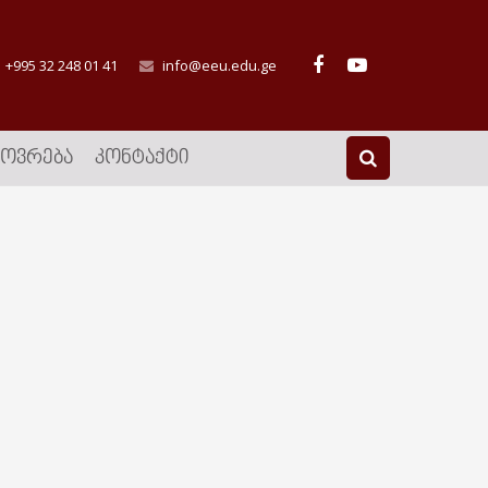
+995 32 248 01 41
info@eeu.edu.ge
ᲮᲝᲕᲠᲔᲑᲐ
ᲙᲝᲜᲢᲐᲥᲢᲘ