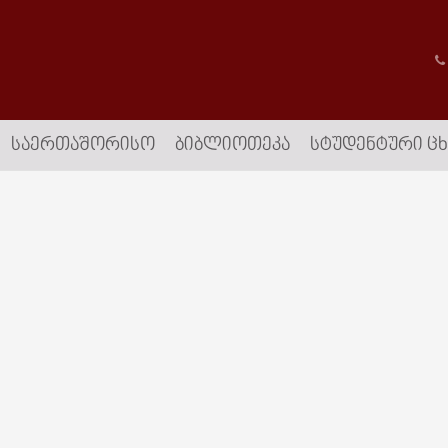
ᲡᲐᲔᲠᲗᲐᲨᲝᲠᲘᲡᲝ
ᲑᲘᲑᲚᲘᲝᲗᲔᲙᲐ
ᲡᲢᲣᲓᲔᲜᲢᲣᲠᲘ Ც