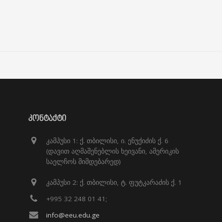
ᲙᲝᲜᲢᲐᲥᲢᲘ
კამპუსი 1: ქ. თბილისი, ი. ენუქიძის ქ. 6
(დავით აღმაშენებლის ხეივანი, ამერიკის
საელჩოს მიმდებარედ)
კამპუსი 2: ქ. თბილისი, ტ. ფუტკარაძის ქ. 1
+995 32 248 01 41;
info@eeu.edu.ge