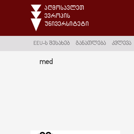
EEU-Ს ᲨᲔᲡᲐᲮᲔᲑ
ᲒᲐᲜᲐᲗᲚᲔᲑᲐ
ᲙᲕᲚᲔᲕᲐ
med