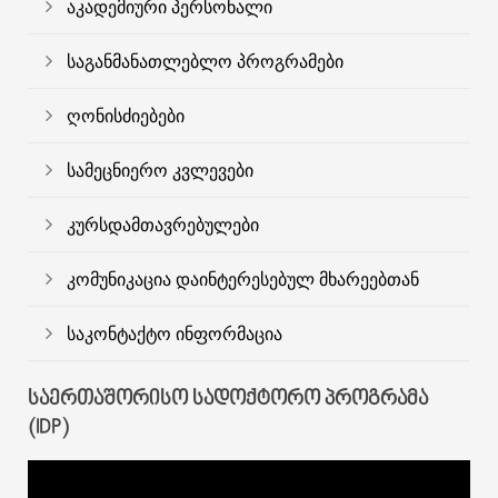
აკადემიური პერსონალი
საგანმანათლებლო პროგრამები
ღონისძიებები
სამეცნიერო კვლევები
კურსდამთავრებულები
კომუნიკაცია დაინტერესებულ მხარეებთან
საკონტაქტო ინფორმაცია
ᲡᲐᲔᲠᲗᲐᲨᲝᲠᲘᲡᲝ ᲡᲐᲓᲝᲥᲢᲝᲠᲝ ᲞᲠᲝᲒᲠᲐᲛᲐ
(IDP)
ვიდეო