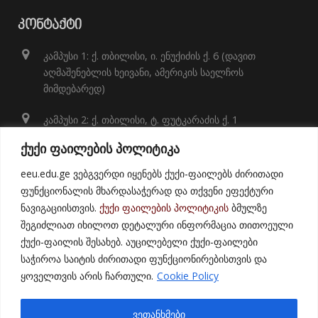
ᲙᲝᲜᲢᲐᲥᲢᲘ
კამპუსი 1: ქ. თბილისი, ი. ენუქიძის ქ. 6 (დავით
აღმაშენებლის ხეივანი, ამერიკის საელჩოს
მიმდებარედ)
კამპუსი 2: ქ. თბილისი, ტ. ფუტკარაძის ქ. 1
+995 32 248 01 41;
ქუქი ფაილების პოლიტიკა
info@eeu.edu.ge
eeu.edu.ge ვებგვერდი იყენებს ქუქი-ფაილებს ძირითადი
ფუნქციონალის მხარდასაჭერად და თქვენი ეფექტური
ნავიგაციისთვის.
ქუქი ფაილების პოლიტიკის
ბმულზე
შეგიძლიათ იხილოთ დეტალური ინფორმაცია თითოეული
ქუქი-ფაილის შესახებ. აუცილებელი ქუქი-ფაილები
საჭიროა საიტის ძირითადი ფუნქციონირებისთვის და
ყოველთვის არის ჩართული.
Cookie Policy
© 2021
East European University
ვეთანხმები