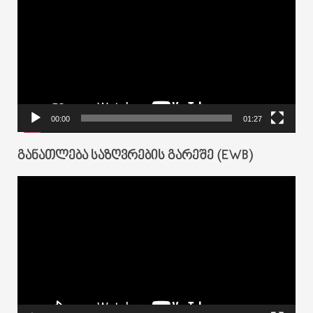
დამკვრელი
00:00
01:27
ᲒᲐᲜᲐᲗᲚᲔᲑᲐ ᲡᲐᲖᲦᲕᲠᲔᲑᲘᲡ ᲒᲐᲠᲔᲨᲔ (EWB)
ვიდეო
დამკვრელი