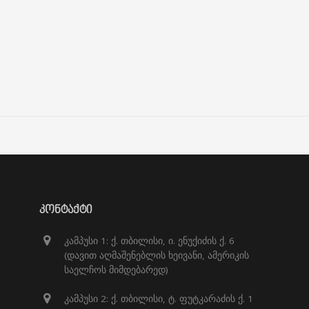
ᲙᲝᲜᲢᲐᲥᲢᲘ
კამპუსი 1: ქ. თბილისი, ი. ენუქიძის ქ. 6
(დავით აღმაშენებლის ხეივანი, ამერიკის
საელჩოს მიმდებარედ)
კამპუსი 2: ქ. თბილისი, ტ. ფუტკარაძის ქ. 1