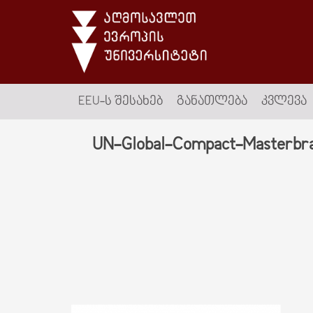
EEU-Ს ᲨᲔᲡᲐᲮᲔᲑ
ᲒᲐᲜᲐᲗᲚᲔᲑᲐ
ᲙᲕᲚᲔᲕᲐ
UN-Global-Compact-Masterbr