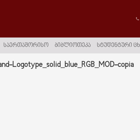
ᲡᲐᲔᲠᲗᲐᲨᲝᲠᲘᲡᲝ
ᲑᲘᲑᲚᲘᲝᲗᲔᲙᲐ
ᲡᲢᲣᲓᲔᲜᲢᲣᲠᲘ Ც
and-Logotype_solid_blue_RGB_MOD-copia