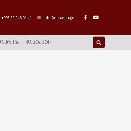
+995 32 248 01 41
info@eeu.edu.ge
ᲮᲝᲕᲠᲔᲑᲐ
ᲙᲝᲜᲢᲐᲥᲢᲘ