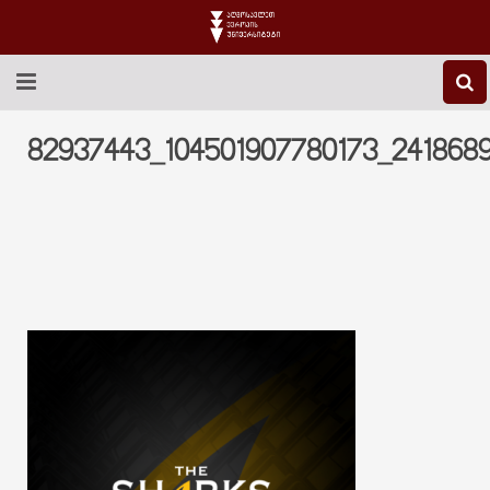
EEU-Ს ᲨᲔᲡᲐᲮᲔᲑ
82937443_104501907780173_241868
ᲒᲐᲜᲐᲗᲚᲔᲑᲐ
ᲙᲕᲚᲔᲕᲐ
ᲡᲐᲔᲠᲗᲐᲨᲝᲠᲘᲡᲝ
ᲑᲘᲑᲚᲘᲝᲗᲔᲙᲐ
ᲡᲢᲣᲓᲔᲜᲢᲣᲠᲘ ᲪᲮᲝᲕᲠᲔᲑᲐ
ᲙᲝᲜᲢᲐᲥᲢᲘ