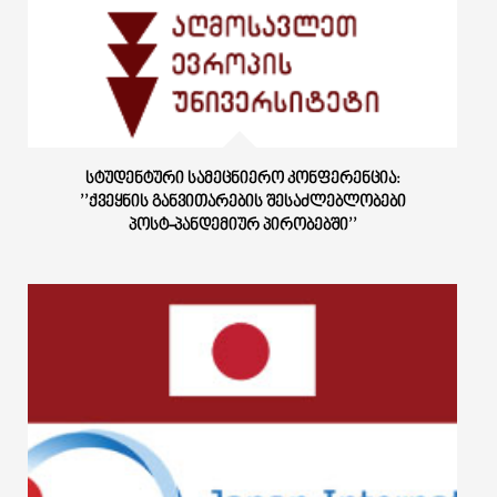
ᲡᲢᲣᲓᲔᲜᲢᲣᲠᲘ ᲡᲐᲛᲔᲪᲜᲘᲔᲠᲝ ᲙᲝᲜᲤᲔᲠᲔᲜᲪᲘᲐ:
’’ᲥᲕᲔᲧᲜᲘᲡ ᲒᲐᲜᲕᲘᲗᲐᲠᲔᲑᲘᲡ ᲨᲔᲡᲐᲫᲚᲔᲑᲚᲝᲑᲔᲑᲘ
ᲞᲝᲡᲢ-ᲞᲐᲜᲓᲔᲛᲘᲣᲠ ᲞᲘᲠᲝᲑᲔᲑᲨᲘ’’