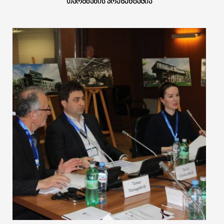
ᲗᲐᲠᲒᲛᲐᲜᲘᲡ ᲞᲠᲔᲖᲔᲜᲢᲐᲪᲘᲐ