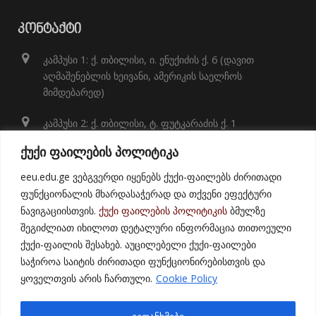
ᲙᲝᲜᲢᲐᲥᲢᲘ
კამპუსი 1: ქ. თბილისი, ი. ენუქიძის ქ. 6 (დავით
აღმაშენებლის ხეივანი, ამერიკის საელჩოს
მიმდებარედ)
კამპუსი 2: ქ. თბილისი, ტ. ფუტკარაძის ქ. 1
+995 32 248 01 41;
ქუქი ფაილების პოლიტიკა
info@eeu.edu.ge
eeu.edu.ge ვებგვერდი იყენებს ქუქი-ფაილებს ძირითადი
ფუნქციონალის მხარდასაჭერად და თქვენი ეფექტური
ნავიგაციისთვის.
ქუქი ფაილების პოლიტიკის
ბმულზე
შეგიძლიათ იხილოთ დეტალური ინფორმაცია თითოეული
ქუქი-ფაილის შესახებ. აუცილებელი ქუქი-ფაილები
საჭიროა საიტის ძირითადი ფუნქციონირებისთვის და
ყოველთვის არის ჩართული.
Cookie Policy
© 2021
East European University