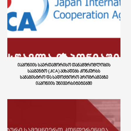
ᲘᲐᲞᲝᲜᲘᲘᲡ ᲡᲐᲔᲠᲗᲐᲨᲝᲠᲘᲡᲝ ᲗᲐᲜᲐᲛᲨᲠᲝᲛᲚᲝᲑᲘᲡ
ᲡᲐᲐᲒᲔᲜᲢᲝ (JICA) ᲐᲪᲮᲐᲓᲔᲑᲡ ᲙᲝᲜᲙᲣᲠᲡᲡ
ᲡᲐᲛᲐᲒᲘᲡᲢᲠᲝ ᲓᲐ ᲡᲐᲓᲝᲥᲢᲝᲠᲝ ᲞᲠᲝᲒᲠᲐᲛᲔᲑᲖᲔ
ᲘᲐᲞᲝᲜᲘᲘᲡ ᲣᲜᲘᲕᲔᲠᲡᲘᲢᲔᲢᲔᲑᲨᲘ