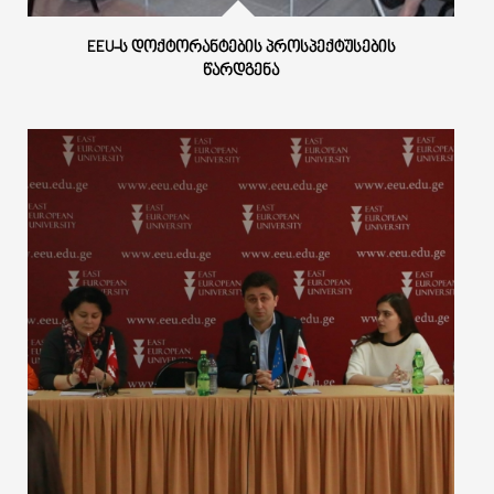
EEU-Ს ᲓᲝᲥᲢᲝᲠᲐᲜᲢᲔᲑᲘᲡ ᲞᲠᲝᲡᲞᲔᲥᲢᲣᲡᲔᲑᲘᲡ
ᲬᲐᲠᲓᲒᲔᲜᲐ