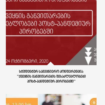
ᲡᲢᲣᲓᲔᲜᲢᲣᲠ ᲡᲐᲛᲔᲪᲜᲘᲔᲠᲝ ᲙᲝᲜᲤᲔᲠᲔᲜᲪᲘᲐ:
’’ᲥᲕᲔᲧᲜᲘᲡ ᲒᲐᲜᲕᲘᲗᲐᲠᲔᲑᲘᲡ ᲨᲔᲡᲐᲫᲚᲔᲑᲚᲝᲑᲔᲑᲘ
ᲞᲝᲡᲢ-ᲞᲐᲜᲓᲔᲛᲘᲣᲠ ᲞᲘᲠᲝᲑᲔᲑᲨᲘ’’