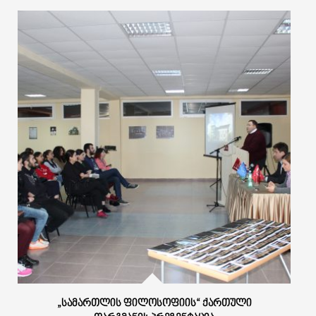
„ᲡᲐᲛᲐᲠᲗᲚᲘᲡ ᲤᲘᲚᲝᲡᲝᲤᲘᲘᲡ“ ᲥᲐᲠᲗᲣᲚᲘ