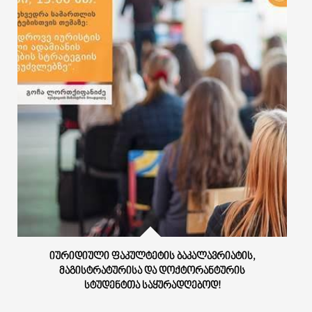
ᲘᲣᲠᲘᲓᲘᲣᲚᲘ ᲤᲐᲙᲣᲚᲢᲔᲢᲘᲡ ᲑᲐᲙᲐᲚᲐᲕᲠᲘᲐᲢᲘᲡ,
ᲛᲐᲒᲘᲡᲢᲠᲐᲢᲣᲠᲘᲡᲐ ᲓᲐ ᲓᲝᲥᲢᲝᲠᲐᲜᲢᲣᲠᲘᲡ
ᲡᲢᲣᲓᲔᲜᲢᲗᲐ ᲡᲐᲧᲣᲠᲐᲓᲦᲔᲑᲝᲓ!