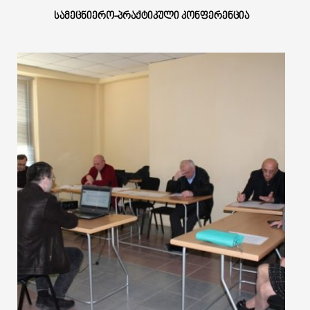
ᲡᲐᲛᲔᲪᲜᲘᲔᲠᲝ-ᲞᲠᲐᲥᲢᲘᲙᲣᲚᲘ ᲙᲝᲜᲤᲔᲠᲔᲜᲪᲘᲐ