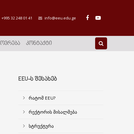
+995 32 248 01 41
info@eeu.edu.ge
ᲮᲝᲕᲠᲔᲑᲐ
ᲙᲝᲜᲢᲐᲥᲢᲘ
EEU-Ს ᲨᲔᲡᲐᲮᲔᲑ
რატომ EEU?
რექტორის მისალმება
სტრუქტურა