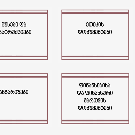
ᲬᲔᲡᲔᲑᲘ ᲓᲐ
ᲔᲗᲘᲙᲘᲡ
ᲜᲡᲢᲠᲣᲥᲪᲘᲔᲑᲘ
ᲓᲝᲙᲣᲛᲔᲜᲢᲔᲑᲘ
ᲤᲘᲜᲐᲜᲡᲔᲑᲘᲡᲐ
ᲐᲜᲒᲐᲠᲘᲨᲔᲑᲘ
ᲓᲐ ᲤᲘᲜᲐᲜᲡᲣᲠᲘ
ᲛᲐᲠᲗᲕᲘᲡ
ᲓᲝᲙᲣᲛᲔᲜᲢᲔᲑᲘ