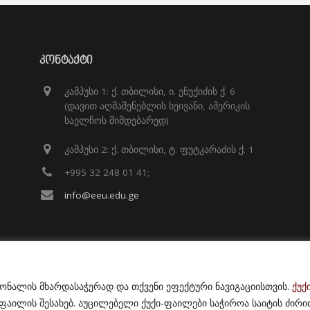
ᲙᲝᲜᲢᲐᲥᲢᲘ
კამპუსი 1: ქ. თბილისი, ი. ენუქიძის ქ. 6
(დავით აღმაშენებლის ხეივანი, ამერიკის
საელჩოს მიმდებარედ)
კამპუსი 2: ქ. თბილისი, ტ. ფუტკარაძის ქ. 1
+995 32 248 01 41;
info@eeu.edu.ge
იონალის მხარდასაჭერად და თქვენი ეფექტური ნავიგაციისთვის.
ქუქ
ილის შესახებ. აუცილებელი ქუქი-ფაილები საჭიროა საიტის ძირი