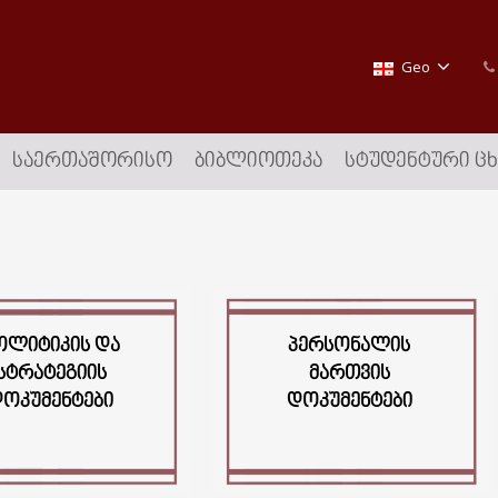
Geo
ᲡᲐᲔᲠᲗᲐᲨᲝᲠᲘᲡᲝ
ᲑᲘᲑᲚᲘᲝᲗᲔᲙᲐ
ᲡᲢᲣᲓᲔᲜᲢᲣᲠᲘ Ც
ᲝᲚᲘᲢᲘᲙᲘᲡ ᲓᲐ
ᲞᲔᲠᲡᲝᲜᲐᲚᲘᲡ
ᲡᲢᲠᲐᲢᲔᲒᲘᲘᲡ
ᲛᲐᲠᲗᲕᲘᲡ
ᲝᲙᲣᲛᲔᲜᲢᲔᲑᲘ
ᲓᲝᲙᲣᲛᲔᲜᲢᲔᲑᲘ