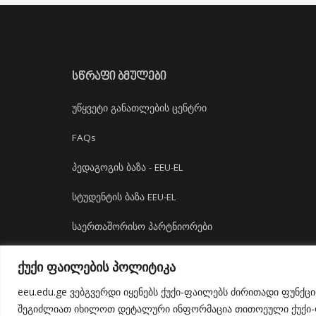
ᲡᲬᲠᲐᲤᲘ ᲑᲛᲣᲚᲔᲑᲘ
უწყვეტი განათლების ცენტრი
FAQs
პედაგოგის ბაზა - EEU-EL
სტუდენტის ბაზა EEU-EL
საერთაშორისო პარტნიორები
დასაქმება
ქუქი ფაილების პოლიტიკა
ბიბლიოთეკა
eeu.edu.ge ვებგვერდი იყენებს ქუქი-ფაილებს ძირითადი ფუნქც
შეგიძლიათ იხილოთ დეტალური ინფორმაცია თითოეული ქუქი-ფა