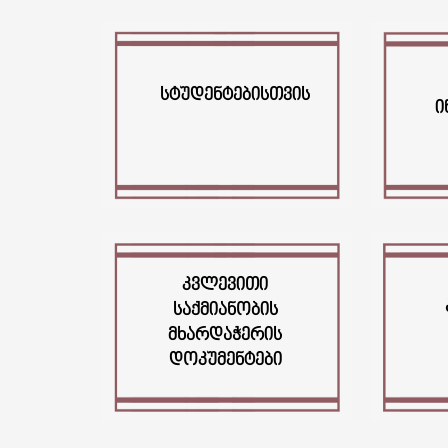
ᲡᲢᲣᲓᲔᲜᲢᲔᲑᲘᲡᲗᲕᲘᲡ
Ი
ᲙᲕᲚᲔᲕᲘᲗᲘ
ᲡᲐᲥᲛᲘᲐᲜᲝᲑᲘᲡ
ᲛᲮᲐᲠᲓᲐᲭᲔᲠᲘᲡ
ᲓᲝᲙᲣᲛᲔᲜᲢᲔᲑᲘ