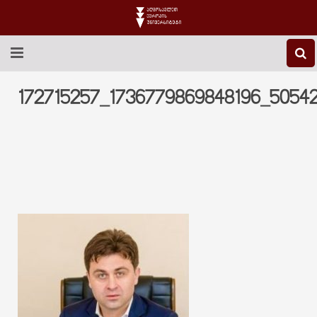
EEU-Ს ᲨᲔᲡᲐᲮᲔᲑ
172715257_1736779869848196_5054
ᲒᲐᲜᲐᲗᲚᲔᲑᲐ
ᲙᲕᲚᲔᲕᲐ
ᲡᲐᲔᲠᲗᲐᲨᲝᲠᲘᲡᲝ
ᲑᲘᲑᲚᲘᲝᲗᲔᲙᲐ
ᲡᲢᲣᲓᲔᲜᲢᲣᲠᲘ ᲪᲮᲝᲕᲠᲔᲑᲐ
ᲙᲝᲜᲢᲐᲥᲢᲘ