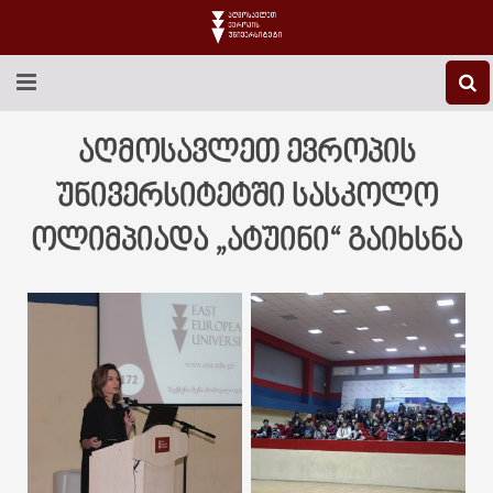
EEU-Ს ᲨᲔᲡᲐᲮᲔᲑ
აღმოსავლეთ ევროპის
ᲒᲐᲜᲐᲗᲚᲔᲑᲐ
უნივერსიტეტში სასკოლო
ოლიმპიადა „ატუინი“ გაიხსნა
ᲙᲕᲚᲔᲕᲐ
ᲡᲐᲔᲠᲗᲐᲨᲝᲠᲘᲡᲝ
ᲑᲘᲑᲚᲘᲝᲗᲔᲙᲐ
ᲡᲢᲣᲓᲔᲜᲢᲣᲠᲘ ᲪᲮᲝᲕᲠᲔᲑᲐ
ᲙᲝᲜᲢᲐᲥᲢᲘ