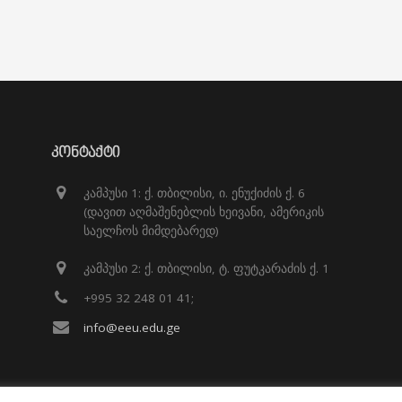
ᲙᲝᲜᲢᲐᲥᲢᲘ
კამპუსი 1: ქ. თბილისი, ი. ენუქიძის ქ. 6
(დავით აღმაშენებლის ხეივანი, ამერიკის
საელჩოს მიმდებარედ)
კამპუსი 2: ქ. თბილისი, ტ. ფუტკარაძის ქ. 1
+995 32 248 01 41;
info@eeu.edu.ge