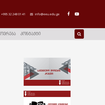
+995 32 248 01 41
info@eeu.edu.ge
ᲮᲝᲕᲠᲔᲑᲐ
ᲙᲝᲜᲢᲐᲥᲢᲘ