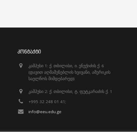
ᲙᲝᲜᲢᲐᲥᲢᲘ
კამპუსი 1: ქ. თბილისი, ი. ენუქიძის ქ. 6
(დავით აღმაშენებლის ხეივანი, ამერიკის
საელჩოს მიმდებარედ)
კამპუსი 2: ქ. თბილისი, ტ. ფუტკარაძის ქ. 1
+995 32 248 01 41;
info@eeu.edu.ge