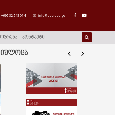
+995 32 248 01 41
info@eeu.edu.ge
ᲮᲝᲕᲠᲔᲑᲐ
ᲙᲝᲜᲢᲐᲥᲢᲘ
 მიულოცა