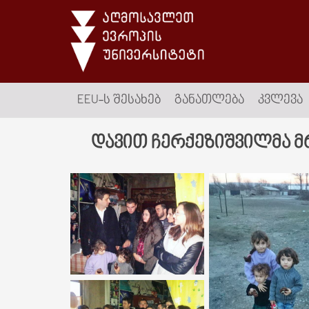
EEU-Ს ᲨᲔᲡᲐᲮᲔᲑ
ᲒᲐᲜᲐᲗᲚᲔᲑᲐ
ᲙᲕᲚᲔᲕᲐ
დავით ჩერქეზიშვილმა მ