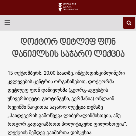
EEU-Ს ᲨᲔᲡᲐᲮᲔᲑ
დოქტორ დეტლეფ ფონ
ᲒᲐᲜᲐᲗᲚᲔᲑᲐ
დანიელსის საჯარო ლექცია
ᲙᲕᲚᲔᲕᲐ
15 ოქტომბერს, 20.00 საათზე, ინტერდისციპლინური
ᲡᲐᲔᲠᲗᲐᲨᲝᲠᲘᲡᲝ
კვლევების ცენტრის ორგანიზებით, დოქტორმა
დეტლეფ ფონ დანიელსმა (გეორგ-ავგუსტის
ᲑᲘᲑᲚᲘᲝᲗᲔᲙᲐ
უნივერსიტეტი, გიოტინგენი, გერმანია) ონლაინ-
რეჟიმში წაიკითხა საჯარო ლექცია თემაზე
ᲡᲢᲣᲓᲔᲜᲢᲣᲠᲘ ᲪᲮᲝᲕᲠᲔᲑᲐ
„ჰაიდეგერის გამოწვევა ლიბერალიზმისთვის, ანუ
ᲙᲝᲜᲢᲐᲥᲢᲘ
როგორ გადავიაზროთ პოლიტიკური ფილოსოფია“.
ლექციის შემდეგ გაიმართა დისკუსია.