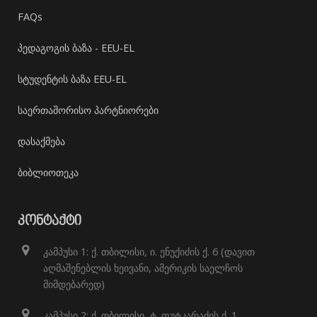
FAQs
პედაგოგის ბაზა - EEU-EL
სტუდენტის ბაზა EEU-EL
საერთაშორისო პარტნიორები
დასაქმება
ბიბლიოთეკა
ᲙᲝᲜᲢᲐᲥᲢᲘ
კამპუსი 1: ქ. თბილისი, ი. ენუქიძის ქ. 6 (დავით
აღმაშენებლის ხეივანი, ამერიკის საელჩოს
მიმდებარედ)
კამპუსი 2: ქ. თბილისი, ტ. ფუტკარაძის ქ. 1