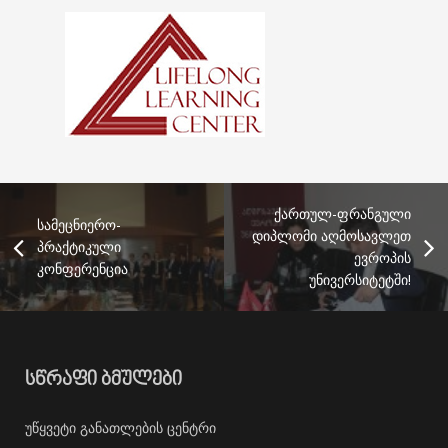
ქართულ-ფრანგული
სამეცნიერო-
დიპლომი აღმოსავლეთ
პრაქტიკული
ევროპის
კონფერენცია
უნივერსიტეტში!
ᲡᲬᲠᲐᲤᲘ ᲑᲛᲣᲚᲔᲑᲘ
უწყვეტი განათლების ცენტრი