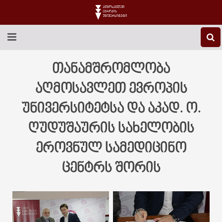
EEU-Ს ᲨᲔᲡᲐᲮᲔᲑ
თანამშრომლობა
ᲒᲐᲜᲐᲗᲚᲔᲑᲐ
აღმოსავლეთ ევროპის
უნივერსიტეტსა და აკად. ო.
ᲙᲕᲚᲔᲕᲐ
ღუდუშაურის სახელობის
ᲡᲐᲔᲠᲗᲐᲨᲝᲠᲘᲡᲝ
ეროვნულ სამედიცინო
ᲑᲘᲑᲚᲘᲝᲗᲔᲙᲐ
ცენტრს შორის
ᲡᲢᲣᲓᲔᲜᲢᲣᲠᲘ ᲪᲮᲝᲕᲠᲔᲑᲐ
ᲙᲝᲜᲢᲐᲥᲢᲘ