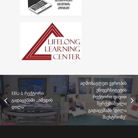
აღმოსავლეთ ევროპის
უნივერსიტეტის
EEU-ს რექტორი
რექტორი დავით
გადაცემაში ,,იმედის
ჩერქეზიშვილი
დილა”
გადაცემაში “დილა
მაესტროზე”