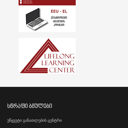
ᲡᲬᲠᲐᲤᲘ ᲑᲛᲣᲚᲔᲑᲘ
უწყვეტი განათლების ცენტრი