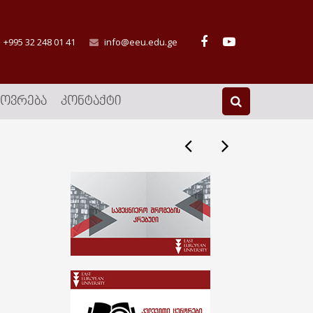
+995 32 248 01 41
info@eeu.edu.ge
ᲮᲝᲕᲠᲔᲑᲐ
ᲙᲝᲜᲢᲐᲥᲢᲘ