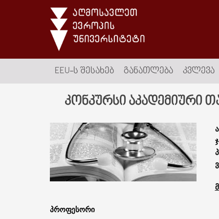
EEU-Ს ᲨᲔᲡᲐᲮᲔᲑ
ᲒᲐᲜᲐᲗᲚᲔᲑᲐ
ᲙᲕᲚᲔᲕᲐ
კონკურსი აკადემიური თ
პროფესორი