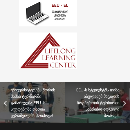
უნივერსიტეტებს შორის
EEU-ს სტუდენტმა დიმა
შაშის ტურნირში
აბულაძემ მაგიდის
გამარჯვება EEU–ს
ჩოგბურთის ტურნირში
სტუდენტმა თათია
საპრიზო ადგილი
ყურაშვილმა მოიპოვა!
მოპოვა!