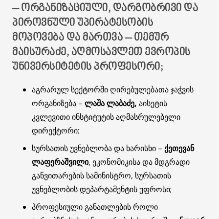
– ᲝᲠᲒᲐᲜᲘᲖᲐᲪᲘᲣᲚᲘ, ᲓᲐᲠᲒᲝᲑᲠᲘᲕᲘ ᲓᲐ
ᲞᲘᲠᲝᲕᲜᲣᲚᲘ ᲣᲞᲘᲠᲐᲢᲔᲡᲝᲑᲘᲡ
ᲛᲝᲞᲝᲕᲔᲑᲐ ᲓᲐ ᲛᲐᲠᲗᲕᲐ – ᲗᲔᲛᲣᲠ
ᲛᲐᲘᲡᲣᲠᲐᲫᲔ, ᲐᲦᲛᲝᲡᲐᲕᲚᲔᲗ ᲔᲕᲠᲝᲞᲘᲡ
ᲣᲜᲘᲕᲔᲠᲡᲘᲢᲔᲢᲘᲡ ᲞᲠᲝᲤᲔᲡᲝᲠᲘ;
აგრარულ სექტორში ღირებულებათა ჯაჭვის
ორგანიზება –
ლაშა ლაბაძე
,
აისეტის
კვლევითი ინსტიტუტის აღმასრულებელი
დირექტორი;
სურსათის უვნებლობა და ხარისხი –
ქეთევან
ლაფერაშვილი
, ეკონომიკისა და მდგრადი
განვითარების სამინისტრო, სურსათის
უვნებლობის დეპარტამენტის უფროსი;
პროფესიული განათლების როლი