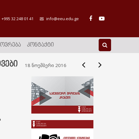
+995 32 248 01 41
info@eeu.edu.ge
ᲮᲝᲕᲠᲔᲑᲐ
ᲙᲝᲜᲢᲐᲥᲢᲘ
ვები
18 ნოემბერი 2016
ა