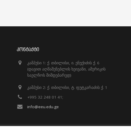
ᲙᲝᲜᲢᲐᲥᲢᲘ
კამპუსი 1: ქ. თბილისი, ი. ენუქიძის ქ. 6
(დავით აღმაშენებლის ხეივანი, ამერიკის
საელჩოს მიმდებარედ)
კამპუსი 2: ქ. თბილისი, ტ. ფუტკარაძის ქ. 1
+995 32 248 01 41;
info@eeu.edu.ge