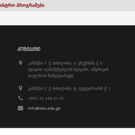
ᲒᲘᲡᲢᲠᲝ ᲞᲠᲝᲒᲠᲐᲛᲔᲑᲘ
ᲙᲝᲜᲢᲐᲥᲢᲘ
კამპუსი 1: ქ. თბილისი, ი. ენუქიძის ქ. 6
(დავით აღმაშენებლის ხეივანი, ამერიკის
საელჩოს მიმდებარედ)
კამპუსი 2: ქ. თბილისი, ტ. ფუტკარაძის ქ. 1
+995 32 248 01 41;
info@eeu.edu.ge