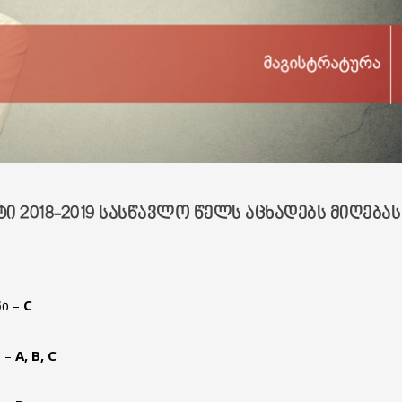
 2018-2019 ᲡᲐᲡᲬᲐᲕᲚᲝ ᲬᲔᲚᲡ ᲐᲪᲮᲐᲓᲔᲑᲡ ᲛᲘᲦᲔᲑᲐᲡ
პი –
C
 –
A, B, C