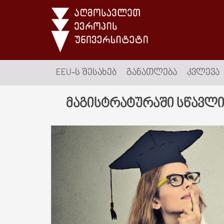
EEU-Ს ᲨᲔᲡᲐᲮᲔᲑ
ᲒᲐᲜᲐᲗᲚᲔᲑᲐ
ᲙᲕᲚᲔᲕᲐ
მაგისტრატურაში სწავლ