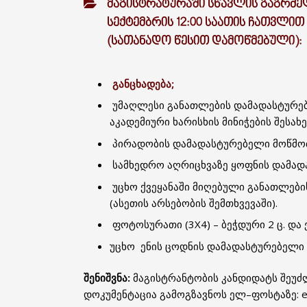
ᲛᲐᲒᲘᲡᲢᲠᲐᲢᲣᲠᲐᲨᲘ ᲡᲬᲐᲕᲚᲘᲡ ᲒᲐᲒᲠᲫᲔᲚ
ᲡᲔᲥᲢᲔᲛᲑᲠᲘᲡ 12:00 ᲡᲐᲐᲗᲘᲡ ᲩᲐᲗᲕᲚᲘ
(ᲡᲐᲗᲐᲜᲐᲓᲝ ᲬᲔᲡᲘᲗ ᲓᲐᲛᲝᲬᲛᲔᲑᲣᲚᲘ):
განცხადება;
უმაღლესი განათლების დამადასტურებ
აკადემიური ხარისხის მინიჭების შესახე
პირადობის დამადასტურებელი მოწმობ
სამხედრო აღრიცხვაზე ყოფნის დამად
უცხო ქვეყანაში მიღებული განათლები
(ასეთის არსებობის შემთხვევაში).
ფოტოსურათი (3X4) – ბეჭდური 2 ც. და 
უცხო ენის ცოდნის დამადასტურებელი (
შენიშვნა:
მაგისტრანტობის კანდიდატს შეუ
დოკუმენტაცია გამოგზავნოს ელ–ფოსტაზე: e