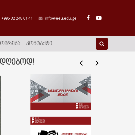
+995 32 248 01 41
info@eeu.edu.ge
ᲮᲝᲕᲠᲔᲑᲐ
ᲙᲝᲜᲢᲐᲥᲢᲘ
ადღებოდ!