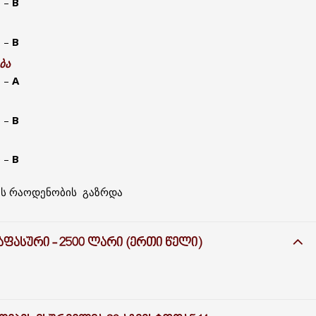
ი –
B
ი –
B
ბა
ი –
A
ი –
B
ი –
B
ის რაოდენობის გაზრდა
ᲤᲐᲡᲣᲠᲘ - 2500 ᲚᲐᲠᲘ (ᲔᲠᲗᲘ ᲬᲔᲚᲘ)