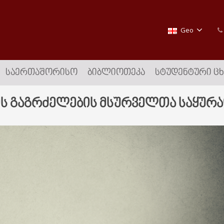
Geo
ᲡᲐᲔᲠᲗᲐᲨᲝᲠᲘᲡᲝ
ᲑᲘᲑᲚᲘᲝᲗᲔᲙᲐ
ᲡᲢᲣᲓᲔᲜᲢᲣᲠᲘ Ც
ის გაგრძელების მსურველთა საყურ