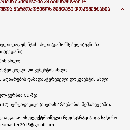
ᲔᲑᲘᲡ ᲛᲡᲣᲠᲕᲔᲚᲛᲐ 29 ᲐᲒᲕᲘᲡᲢᲝᲓᲐᲜ 14
Თ ᲣᲜᲓᲐ ᲬᲐᲠᲛᲝᲐᲓᲒᲘᲜᲝᲡ ᲨᲔᲛᲓᲔᲒᲘ ᲓᲝᲙᲣᲛᲔᲜᲢᲐᲪᲘᲐ
ელი დოკუმენტის ასლი (დამოწმებული)/ცნობა
ბ (დედანი);
ის ასლი;
ასტურებელი დოკუმენტის ასლი;
ს აღიარების დამადასტურებელი დოკუმენტის ასლი
ელ-ვერსია CD-ზე;
B2) სერტიფიკატი (ასეთის არსებობის შემთხვევაში);
ძლია გაიაროს
ელექტრონული რეგისტრაცია
და საჭირო
eumaster2018@gmail.com