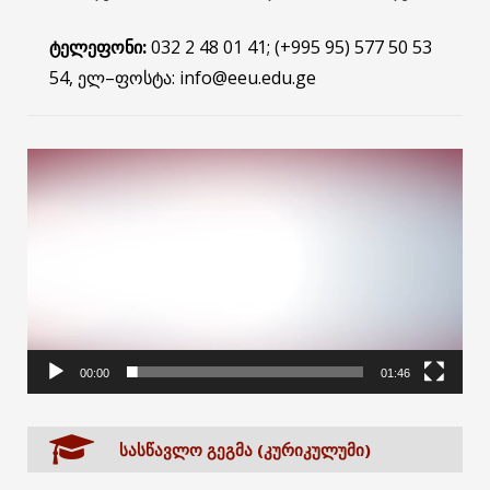
ტელეფონი:
032 2 48 01 41; (+995 95) 577 50 53
54, ელ–ფოსტა: info@eeu.edu.ge
ვიდეო
დამკვრელი
00:00
01:46
ᲡᲐᲡᲬᲐᲕᲚᲝ ᲒᲔᲒᲛᲐ (ᲙᲣᲠᲘᲙᲣᲚᲣᲛᲘ)