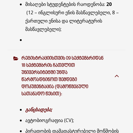
მისაღები სტუდენტების რაოდენობა:
20
(12 – ინგლისური ენის მასწავლებელი, 8 –
ქართული ენისა და ლიტერატურის
მასწავლებელი);
ᲠᲔᲒᲘᲡᲢᲠᲐᲪᲘᲘᲡᲗᲕᲘᲡ 09 ᲡᲔᲥᲢᲔᲛᲑᲠᲘᲓᲐᲜ
18 ᲡᲔᲥᲢᲔᲛᲑᲠᲘᲡ ᲩᲐᲗᲕᲚᲘᲗ
ᲣᲜᲘᲕᲔᲠᲡᲘᲢᲔᲢᲨᲘ ᲣᲜᲓᲐ
ᲬᲐᲠᲛᲝᲐᲓᲒᲘᲜᲝᲗ ᲨᲔᲛᲓᲔᲒᲘ
ᲓᲝᲙᲣᲛᲔᲜᲢᲐᲪᲘᲐ (ᲓᲐᲛᲝᲬᲛᲔᲑᲣᲚᲘ
ᲡᲐᲗᲐᲜᲐᲓᲝ ᲬᲔᲡᲘᲗ):
განცხადება
;
ავტობიოგრაფია (CV);
პირადობის დამადასტურებელი მოწმობის