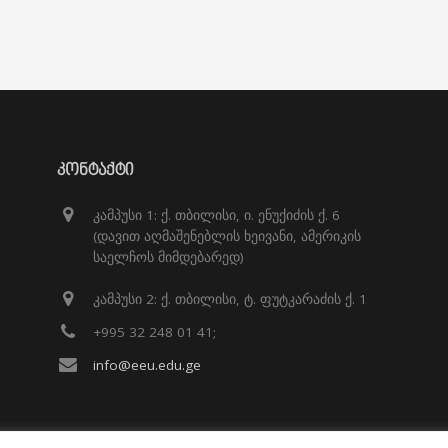
ᲙᲝᲜᲢᲐᲥᲢᲘ
კამპუსი 1: ქ. თბილისი, ი. ენუქიძის ქ. 6
(დავით აღმაშენებლის ხეივანი, ამერიკის
საელჩოს მიმდებარედ)
კამპუსი 2: ქ. თბილისი, ტ. ფუტკარაძის ქ. 1
+995 32 248 01 41;
info@eeu.edu.ge