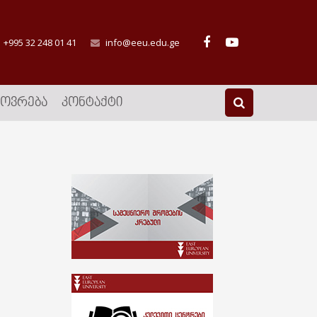
+995 32 248 01 41
info@eeu.edu.ge
ᲮᲝᲕᲠᲔᲑᲐ
ᲙᲝᲜᲢᲐᲥᲢᲘ