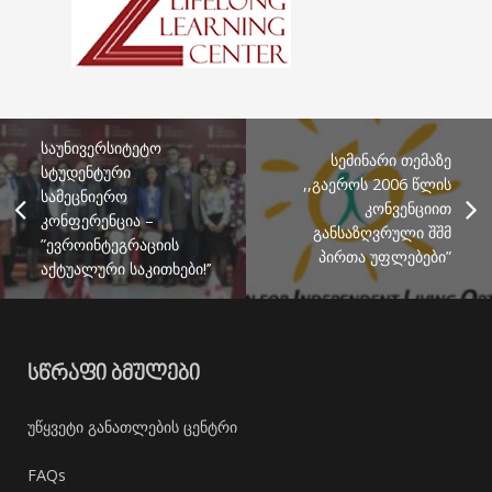
საუნივერსიტეტო
სემინარი თემაზე
სტუდენტური
,,გაეროს 2006 წლის
სამეცნიერო
კონვენციით
კონფერენცია –
განსაზღვრული შშმ
”ევროინტეგრაციის
პირთა უფლებები”
აქტუალური საკითხები!’’
ᲡᲬᲠᲐᲤᲘ ᲑᲛᲣᲚᲔᲑᲘ
უწყვეტი განათლების ცენტრი
FAQs