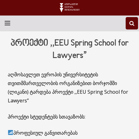
EEU-Ს ᲨᲔᲡᲐᲮᲔᲑ
პროექტი ,,EEU Spring School for
ᲒᲐᲜᲐᲗᲚᲔᲑᲐ
Lawyers”
ᲙᲕᲚᲔᲕᲐ
აღმოსავლეთ ევროპის უნივერსიტეტის
ᲡᲐᲔᲠᲗᲐᲨᲝᲠᲘᲡᲝ
თვითმმართველობის ორგანიზებით ბორჯომში
(ლიკანი) ტარდება პროექტი ,,EEU Spring School for
ᲑᲘᲑᲚᲘᲝᲗᲔᲙᲐ
Lawyers”
ᲡᲢᲣᲓᲔᲜᲢᲣᲠᲘ ᲪᲮᲝᲕᲠᲔᲑᲐ
პროექტი სტუდენტებს სთავაზობს:
ᲙᲝᲜᲢᲐᲥᲢᲘ
პროფესიულ განვითარებას