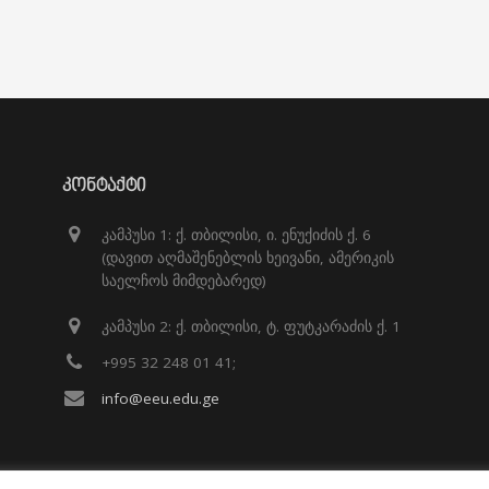
ᲙᲝᲜᲢᲐᲥᲢᲘ
კამპუსი 1: ქ. თბილისი, ი. ენუქიძის ქ. 6
(დავით აღმაშენებლის ხეივანი, ამერიკის
საელჩოს მიმდებარედ)
კამპუსი 2: ქ. თბილისი, ტ. ფუტკარაძის ქ. 1
+995 32 248 01 41;
info@eeu.edu.ge