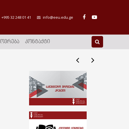
+995 32 248 01 41
info@eeu.edu.ge
ᲮᲝᲕᲠᲔᲑᲐ
ᲙᲝᲜᲢᲐᲥᲢᲘ