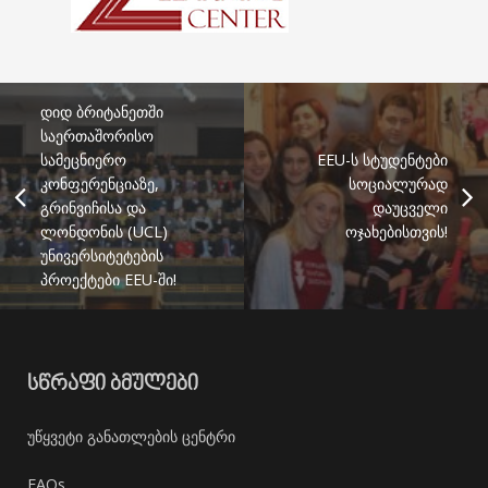
დიდ ბრიტანეთში
საერთაშორისო
სამეცნიერო
EEU-ს სტუდენტები
კონფერენციაზე,
სოციალურად
გრინვიჩისა და
დაუცველი
ლონდონის (UCL)
ოჯახებისთვის!
უნივერსიტეტების
პროექტები EEU-ში!
ᲡᲬᲠᲐᲤᲘ ᲑᲛᲣᲚᲔᲑᲘ
უწყვეტი განათლების ცენტრი
FAQs