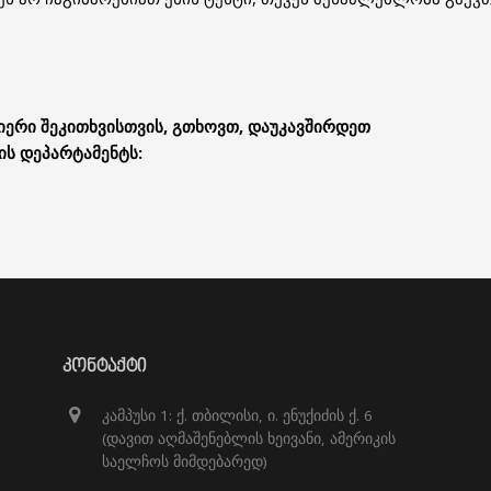
იერი შეკითხვისთვის, გთხოვთ, დაუკავშირდეთ
ს დეპარტამენტს:
ᲙᲝᲜᲢᲐᲥᲢᲘ
კამპუსი 1: ქ. თბილისი, ი. ენუქიძის ქ. 6
(დავით აღმაშენებლის ხეივანი, ამერიკის
საელჩოს მიმდებარედ)