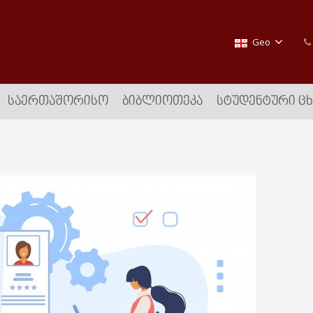
Geo
ᲡᲐᲔᲠᲗᲐᲨᲝᲠᲘᲡᲝ
ᲑᲘᲑᲚᲘᲝᲗᲔᲙᲐ
ᲡᲢᲣᲓᲔᲜᲢᲣᲠᲘ Ც