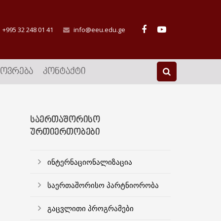
+995 32 248 01 41
info@eeu.edu.ge
ᲮᲝᲕᲠᲔᲑᲐ
ᲙᲝᲜᲢᲐᲥᲢᲘ
ᲡᲐᲔᲠᲗᲐᲨᲝᲠᲘᲡᲝ
ᲣᲠᲗᲘᲔᲠᲗᲝᲑᲔᲑᲘ
ინტერნაციონალიზაცია
საერთაშორისო პარტნიორობა
გაცვლითი პროგრამები