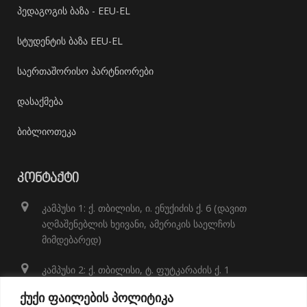
პედაგოგის ბაზა - EEU-EL
სტუდენტის ბაზა EEU-EL
საერთაშორისო პარტნიორები
დასაქმება
ბიბლიოთეკა
ᲙᲝᲜᲢᲐᲥᲢᲘ
კამპუსი 1: ქ. თბილისი, ი. ენუქიძის ქ. 6 (დავით
აღმაშენებლის ხეივანი, ამერიკის საელჩოს
მიმდებარედ)
კამპუსი 2: ქ. თბილისი, ტ. ფუტკარაძის ქ. 1
+995 32 248 01 41;
ქუქი ფაილების პოლიტიკა