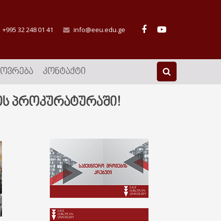
+995 32 248 01 41
info@eeu.edu.ge
ᲮᲝᲕᲠᲔᲑᲐ
ᲙᲝᲜᲢᲐᲥᲢᲘ
ოს პროკურატურაში!