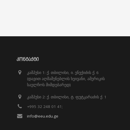
ᲙᲝᲜᲢᲐᲥᲢᲘ
კამპუსი 1: ქ. თბილისი, ი. ენუქიძის ქ. 6
(დავით აღმაშენებლის ხეივანი, ამერიკის
საელჩოს მიმდებარედ)
კამპუსი 2: ქ. თბილისი, ტ. ფუტკარაძის ქ. 1
+995 32 248 01 41;
info@eeu.edu.ge