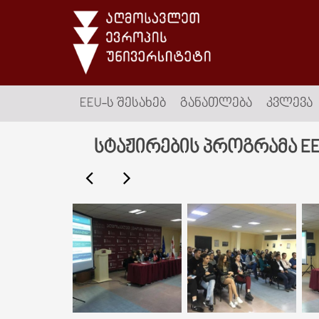
EEU-Ს ᲨᲔᲡᲐᲮᲔᲑ
ᲒᲐᲜᲐᲗᲚᲔᲑᲐ
ᲙᲕᲚᲔᲕᲐ
სტაჟირების პროგრამა E