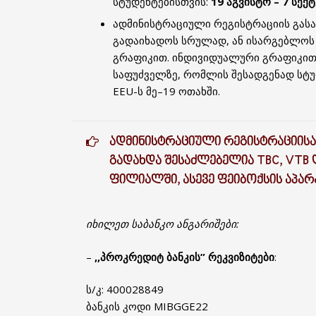
სტუდენტებისთვის:
19 აგვისტო – 7 სექ
ადმინისტრაციული რეგისტრაციის გას
გადაიხადოს სრულად, ან ისარგებლოს
გრაფიკით. ინდივიდუალური გრაფიკით
საფუძველზე, რომლის შესადგენად სტუ
EEU-ს მე–19 ოთახში.
ᲐᲓᲛᲘᲜᲘᲡᲢᲠᲐᲪᲘᲣᲚᲘ ᲠᲔᲒᲘᲡᲢᲠᲐᲪᲘᲘᲡᲐ
ᲒᲐᲓᲐᲮᲓᲐ ᲨᲔᲡᲐᲫᲚᲔᲑᲔᲚᲘᲐ TBC, VTB Დ
ᲤᲘᲚᲘᲐᲚᲨᲘ, ᲐᲡᲔᲕᲔ ᲤᲔᲘᲑᲝᲥᲡᲘᲡ ᲐᲞᲐᲠᲐ
იხილეთ საბანკო ანგარიშები:
–
,,პროკრედიტ ბანკის”
რეკვიზიტები
:
ს/კ: 400028849
ბანკის კოდი MIBGGE22