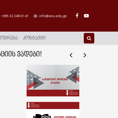
+995 32 248 01 41
info@eeu.edu.ge
ᲮᲝᲕᲠᲔᲑᲐ
ᲙᲝᲜᲢᲐᲥᲢᲘ
ციის ვადები!