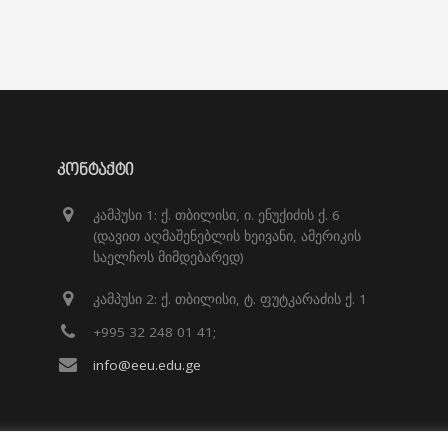
ᲙᲝᲜᲢᲐᲥᲢᲘ
კამპუსი 1: ქ. თბილისი, ი. ენუქიძის ქ. 6
(დავით აღმაშენებლის ხეივანი, ამერიკის
საელჩოს მიმდებარედ)
კამპუსი 2: ქ. თბილისი, ტ. ფუტკარაძის ქ. 1
+995 32 248 01 41;
info@eeu.edu.ge