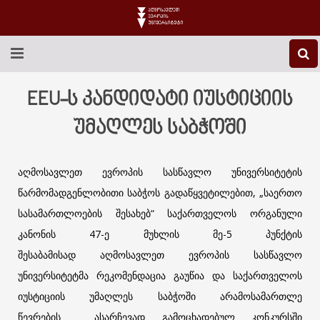
EEU-Ს ᲨᲔᲡᲐᲮᲔᲑ
EEU-ს კანდიდატი იუსტიციის
ᲒᲐᲜᲐᲗᲚᲔᲑᲐ
უმაღლეს საბჭოში
ᲙᲕᲚᲔᲕᲐ
აღმოსავლეთ ევროპის სასწავლო უნივერსიტეტის
ᲡᲐᲔᲠᲗᲐᲨᲝᲠᲘᲡᲝ
წარმომადგენლობითი საბჭოს გადაწყვეტილებით, „საერთო
სასამართლოების შესახებ“ საქართველოს ორგანული
ᲑᲘᲑᲚᲘᲝᲗᲔᲙᲐ
კანონის 47-ე მუხლის მე-5 პუნქტის
ᲡᲢᲣᲓᲔᲜᲢᲣᲠᲘ ᲪᲮᲝᲕᲠᲔᲑᲐ
შესაბამისად აღმოსავლეთ ევროპის სასწავლო
უნივერსიტეტმა რეკომენდაცია გაუწია და საქართველოს
ᲙᲝᲜᲢᲐᲥᲢᲘ
იუსტიციის უმაღლეს საბჭოში არამოსამართლე
წევრების ასარჩევად გამოცხადებულ კონკურსში