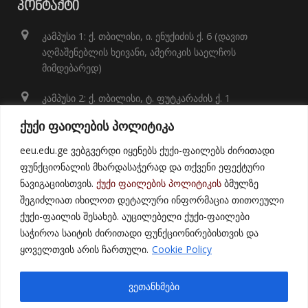
ᲙᲝᲜᲢᲐᲥᲢᲘ
კამპუსი 1: ქ. თბილისი, ი. ენუქიძის ქ. 6 (დავით
აღმაშენებლის ხეივანი, ამერიკის საელჩოს
მიმდებარედ)
კამპუსი 2: ქ. თბილისი, ტ. ფუტკარაძის ქ. 1
+995 32 248 01 41;
ქუქი ფაილების პოლიტიკა
info@eeu.edu.ge
eeu.edu.ge ვებგვერდი იყენებს ქუქი-ფაილებს ძირითადი
ფუნქციონალის მხარდასაჭერად და თქვენი ეფექტური
ნავიგაციისთვის.
ქუქი ფაილების პოლიტიკის
ბმულზე
შეგიძლიათ იხილოთ დეტალური ინფორმაცია თითოეული
ქუქი-ფაილის შესახებ. აუცილებელი ქუქი-ფაილები
საჭიროა საიტის ძირითადი ფუნქციონირებისთვის და
ყოველთვის არის ჩართული.
Cookie Policy
© 2021
East European University
ვეთანხმები