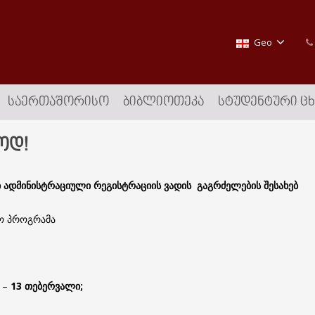
Geo
ᲡᲐᲔᲠᲗᲐᲨᲝᲠᲘᲡᲝ
ᲑᲘᲑᲚᲘᲝᲗᲔᲙᲐ
ᲡᲢᲣᲓᲔᲜᲢᲣᲠᲘ Ც
ოდ!
 ადმინისტრაციული რეგისტრაციის ვადის გაგრძელების შესახებ
ო პროგრამა
 –
13
თებერვალი
;