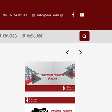
+995 32 248 01 41
info@eeu.edu.ge
ᲮᲝᲕᲠᲔᲑᲐ
ᲙᲝᲜᲢᲐᲥᲢᲘ