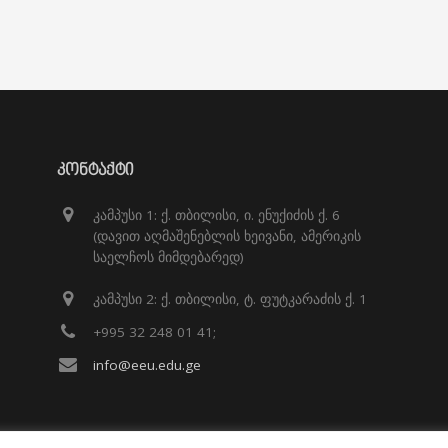
ᲙᲝᲜᲢᲐᲥᲢᲘ
კამპუსი 1: ქ. თბილისი, ი. ენუქიძის ქ. 6
(დავით აღმაშენებლის ხეივანი, ამერიკის
საელჩოს მიმდებარედ)
კამპუსი 2: ქ. თბილისი, ტ. ფუტკარაძის ქ. 1
+995 32 248 01 41;
info@eeu.edu.ge