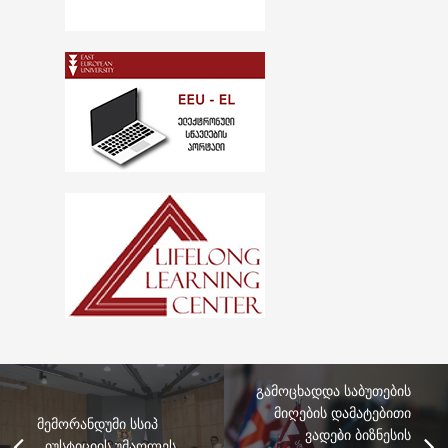
გამოცხადდა საბუთების
მიღების დამატებითი
მემორანდუმი სსიპ
ვადები ბიზნესის
,,იუსტიციის უმაღლეს