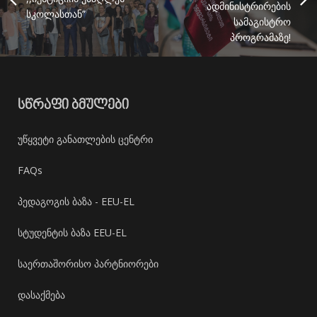
ადმინისტრირების
სკოლასთან”
სამაგისტრო
პროგრამაზე!
ᲡᲬᲠᲐᲤᲘ ᲑᲛᲣᲚᲔᲑᲘ
უწყვეტი განათლების ცენტრი
FAQs
პედაგოგის ბაზა - EEU-EL
სტუდენტის ბაზა EEU-EL
საერთაშორისო პარტნიორები
დასაქმება