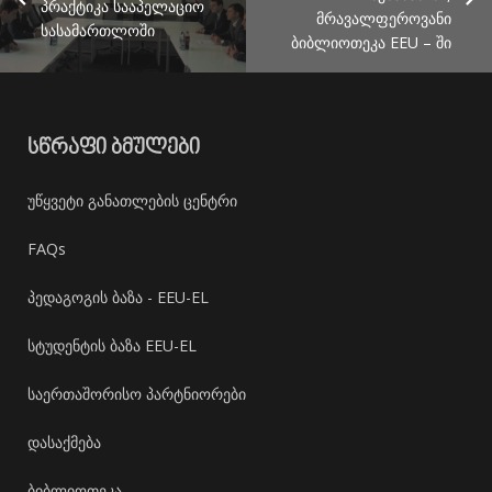
პრაქტიკა სააპელაციო
მრავალფეროვანი
სასამართლოში
ბიბლიოთეკა EEU – ში
ᲡᲬᲠᲐᲤᲘ ᲑᲛᲣᲚᲔᲑᲘ
უწყვეტი განათლების ცენტრი
FAQs
პედაგოგის ბაზა - EEU-EL
სტუდენტის ბაზა EEU-EL
საერთაშორისო პარტნიორები
დასაქმება
ბიბლიოთეკა