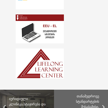
თანამედროვე
იურიდიული
სტანდარტების
კლინიკა,სტაჟირება და
შესაბამისი,