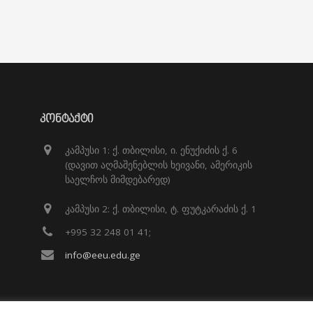
ᲙᲝᲜᲢᲐᲥᲢᲘ
კამპუსი 1: ქ. თბილისი, ი. ენუქიძის ქ. 6
(დავით აღმაშენებლის ხეივანი, ამერიკის
საელჩოს მიმდებარედ)
კამპუსი 2: ქ. თბილისი, ტ. ფუტკარაძის ქ. 1
+995 32 248 01 41;
info@eeu.edu.ge