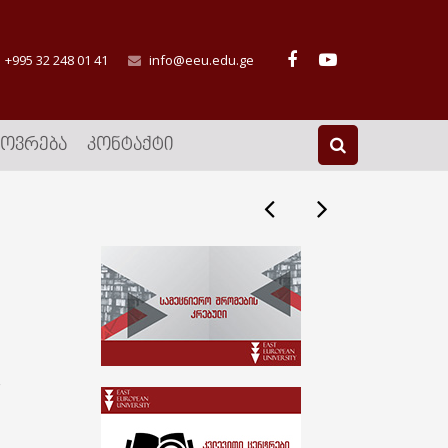
+995 32 248 01 41
info@eeu.edu.ge
ᲮᲝᲕᲠᲔᲑᲐ
ᲙᲝᲜᲢᲐᲥᲢᲘ
ს