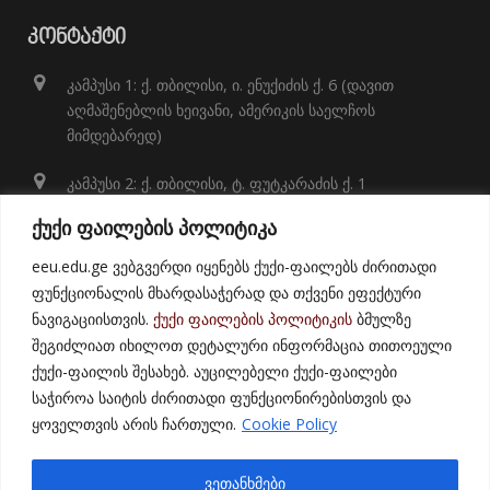
ᲙᲝᲜᲢᲐᲥᲢᲘ
კამპუსი 1: ქ. თბილისი, ი. ენუქიძის ქ. 6 (დავით
აღმაშენებლის ხეივანი, ამერიკის საელჩოს
მიმდებარედ)
კამპუსი 2: ქ. თბილისი, ტ. ფუტკარაძის ქ. 1
+995 32 248 01 41;
ქუქი ფაილების პოლიტიკა
info@eeu.edu.ge
eeu.edu.ge ვებგვერდი იყენებს ქუქი-ფაილებს ძირითადი
ფუნქციონალის მხარდასაჭერად და თქვენი ეფექტური
ნავიგაციისთვის.
ქუქი ფაილების პოლიტიკის
ბმულზე
შეგიძლიათ იხილოთ დეტალური ინფორმაცია თითოეული
ქუქი-ფაილის შესახებ. აუცილებელი ქუქი-ფაილები
საჭიროა საიტის ძირითადი ფუნქციონირებისთვის და
ყოველთვის არის ჩართული.
Cookie Policy
© 2021
East European University
ვეთანხმები