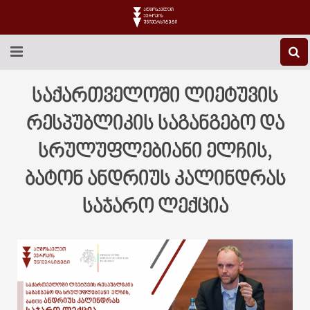
EEU-Ს ᲨᲔᲡᲐᲮᲔᲑ
საქართველოში ლიეტუვის
ᲒᲐᲜᲐᲗᲚᲔᲑᲐ
რესპუბლიკის საგანგებო და
სრულუფლებიანი ელჩის,
ᲙᲕᲚᲔᲕᲐ
ბატონ ანდრიუს კალინდრას
ᲡᲐᲔᲠᲗᲐᲨᲝᲠᲘᲡᲝ
საჯარო ლექცია
ᲑᲘᲑᲚᲘᲝᲗᲔᲙᲐ
ᲡᲢᲣᲓᲔᲜᲢᲣᲠᲘ ᲪᲮᲝᲕᲠᲔᲑᲐ
ᲙᲝᲜᲢᲐᲥᲢᲘ