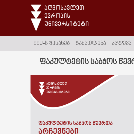
EEU-Ს ᲨᲔᲡᲐᲮᲔᲑ
ᲒᲐᲜᲐᲗᲚᲔᲑᲐ
ᲙᲕᲚᲔᲕᲐ
ფაკულტეტის საბჭოს წევ