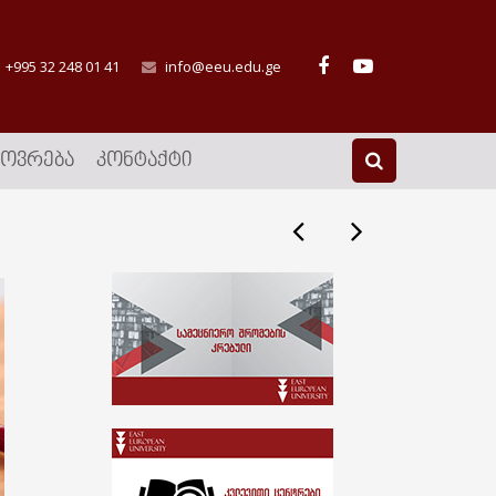
+995 32 248 01 41
info@eeu.edu.ge
ᲮᲝᲕᲠᲔᲑᲐ
ᲙᲝᲜᲢᲐᲥᲢᲘ