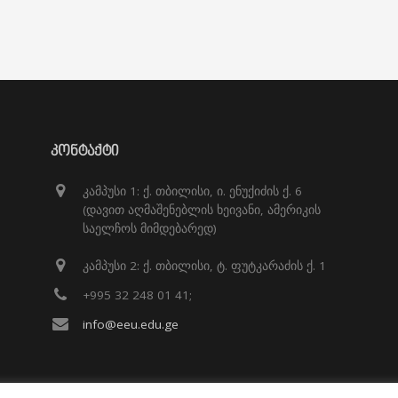
ᲙᲝᲜᲢᲐᲥᲢᲘ
კამპუსი 1: ქ. თბილისი, ი. ენუქიძის ქ. 6
(დავით აღმაშენებლის ხეივანი, ამერიკის
საელჩოს მიმდებარედ)
კამპუსი 2: ქ. თბილისი, ტ. ფუტკარაძის ქ. 1
+995 32 248 01 41;
info@eeu.edu.ge