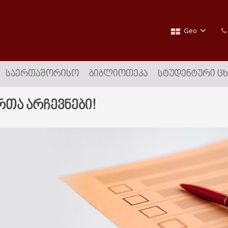
Geo
ᲡᲐᲔᲠᲗᲐᲨᲝᲠᲘᲡᲝ
ᲑᲘᲑᲚᲘᲝᲗᲔᲙᲐ
ᲡᲢᲣᲓᲔᲜᲢᲣᲠᲘ Ც
რთა არჩევნები!