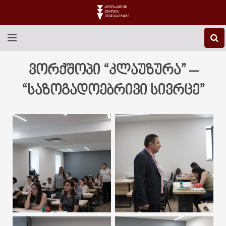
EEU-Ს ᲨᲔᲡᲐᲮᲔᲑ
ვორქშოპი “კლაუზურა” –
ᲒᲐᲜᲐᲗᲚᲔᲑᲐ
“საზოგადოებრივი სივრცე”
ᲙᲕᲚᲔᲕᲐ
ᲡᲐᲔᲠᲗᲐᲨᲝᲠᲘᲡᲝ
ᲑᲘᲑᲚᲘᲝᲗᲔᲙᲐ
ᲡᲢᲣᲓᲔᲜᲢᲣᲠᲘ ᲪᲮᲝᲕᲠᲔᲑᲐ
ᲙᲝᲜᲢᲐᲥᲢᲘ