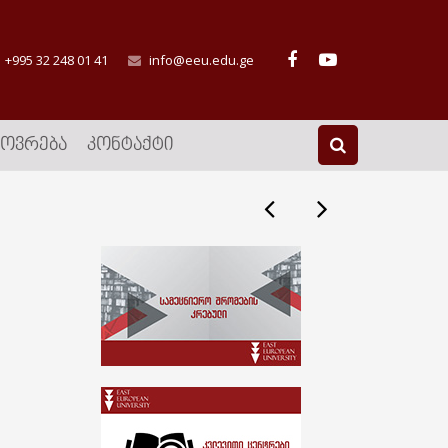
+995 32 248 01 41
info@eeu.edu.ge
ᲮᲝᲕᲠᲔᲑᲐ
ᲙᲝᲜᲢᲐᲥᲢᲘ