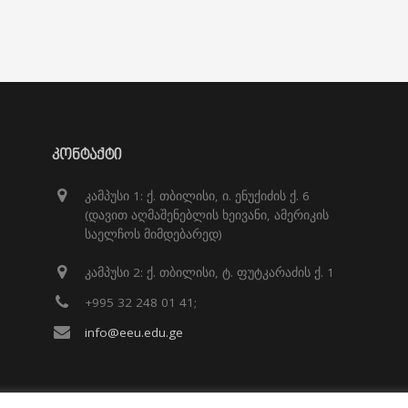
ᲙᲝᲜᲢᲐᲥᲢᲘ
კამპუსი 1: ქ. თბილისი, ი. ენუქიძის ქ. 6
(დავით აღმაშენებლის ხეივანი, ამერიკის
საელჩოს მიმდებარედ)
კამპუსი 2: ქ. თბილისი, ტ. ფუტკარაძის ქ. 1
+995 32 248 01 41;
info@eeu.edu.ge