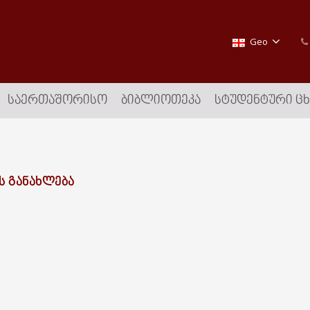
Geo
ᲡᲐᲔᲠᲗᲐᲨᲝᲠᲘᲡᲝ
ᲑᲘᲑᲚᲘᲝᲗᲔᲙᲐ
ᲡᲢᲣᲓᲔᲜᲢᲣᲠᲘ Ც
Ს ᲒᲐᲜᲐᲮᲚᲔᲑᲐ