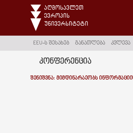
EEU-Ს ᲨᲔᲡᲐᲮᲔᲑ
ᲒᲐᲜᲐᲗᲚᲔᲑᲐ
ᲙᲕᲚᲔᲕᲐ
კონფერენცია
ᲨᲔᲜᲘᲨᲕᲜᲐ
: ᲛᲘᲛᲓᲘᲜᲐᲠᲐᲔᲝᲑᲡ ᲘᲜᲤᲝᲠᲛᲐᲪᲘᲘ