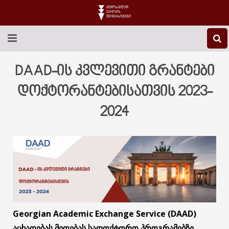
EEU-Ს ᲨᲔᲡᲐᲮᲔᲑ
DAAD-ის კვლევითი გრანტები
ᲒᲐᲜᲐᲗᲚᲔᲑᲐ
დოქტორანტებისათვის 2023-
2024
ᲙᲕᲚᲔᲕᲐ
ᲡᲐᲔᲠᲗᲐᲨᲝᲠᲘᲡᲝ
ᲑᲘᲑᲚᲘᲝᲗᲔᲙᲐ
ᲡᲢᲣᲓᲔᲜᲢᲣᲠᲘ ᲪᲮᲝᲕᲠᲔᲑᲐ
ᲙᲝᲜᲢᲐᲥᲢᲘ
Georgian Academic Exchange Service (DAAD)
აცხადებას მიღებას სადოქტორო პროგრამებზე