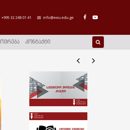
+995 32 248 01 41
info@eeu.edu.ge
ᲮᲝᲕᲠᲔᲑᲐ
ᲙᲝᲜᲢᲐᲥᲢᲘ