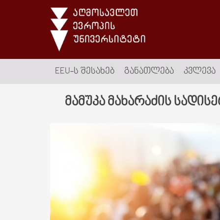
EEU-Ს ᲨᲔᲡᲐᲮᲔᲑ
ᲒᲐᲜᲐᲗᲚᲔᲑᲐ
ᲙᲕᲚᲔᲕᲐ
მამუკა მახარაძის სადის