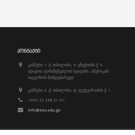
ᲙᲝᲜᲢᲐᲥᲢᲘ
კამპუსი 1: ქ. თბილისი, ი. ენუქიძის ქ. 6
(დავით აღმაშენებლის ხეივანი, ამერიკის
საელჩოს მიმდებარედ)
კამპუსი 2: ქ. თბილისი, ტ. ფუტკარაძის ქ. 1
+995 32 248 01 41;
info@eeu.edu.ge