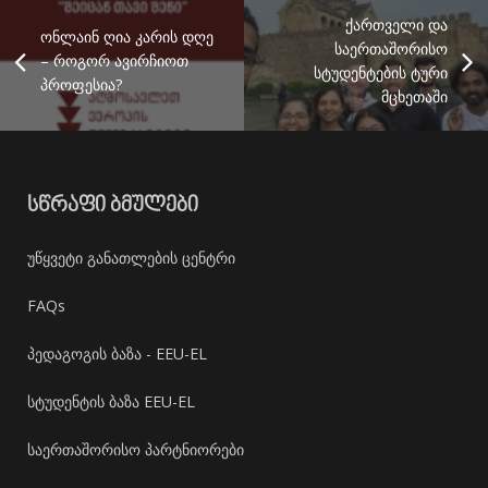
ქართველი და
ონლაინ ღია კარის დღე
საერთაშორისო
– როგორ ავირჩიოთ
სტუდენტების ტური
პროფესია?
მცხეთაში
ᲡᲬᲠᲐᲤᲘ ᲑᲛᲣᲚᲔᲑᲘ
უწყვეტი განათლების ცენტრი
FAQs
პედაგოგის ბაზა - EEU-EL
სტუდენტის ბაზა EEU-EL
საერთაშორისო პარტნიორები