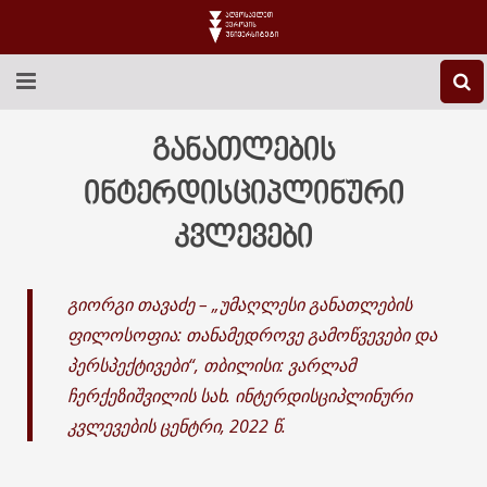
EEU-Ს ᲨᲔᲡᲐᲮᲔᲑ
განათლების
ᲒᲐᲜᲐᲗᲚᲔᲑᲐ
ინტერდისციპლინური
კვლევები
ᲙᲕᲚᲔᲕᲐ
ᲡᲐᲔᲠᲗᲐᲨᲝᲠᲘᲡᲝ
გიორგი თავაძე – „უმაღლესი განათლების
ფილოსოფია: თანამედროვე გამოწვევები და
ᲑᲘᲑᲚᲘᲝᲗᲔᲙᲐ
პერსპექტივები“, თბილისი: ვარლამ
ᲡᲢᲣᲓᲔᲜᲢᲣᲠᲘ ᲪᲮᲝᲕᲠᲔᲑᲐ
ჩერქეზიშვილის სახ. ინტერდისციპლინური
კვლევების ცენტრი, 2022 წ.
ᲙᲝᲜᲢᲐᲥᲢᲘ