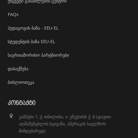
უწყვეტი განათლების ცენტრი
FAQs
პედაგოგის ბაზა - EEU-EL
სტუდენტის ბაზა EEU-EL
საერთაშორისო პარტნიორები
დასაქმება
ბიბლიოთეკა
ᲙᲝᲜᲢᲐᲥᲢᲘ
კამპუსი 1: ქ. თბილისი, ი. ენუქიძის ქ. 6 (დავით
აღმაშენებლის ხეივანი, ამერიკის საელჩოს
მიმდებარედ)