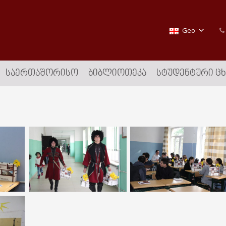
Geo
ᲡᲐᲔᲠᲗᲐᲨᲝᲠᲘᲡᲝ
ᲑᲘᲑᲚᲘᲝᲗᲔᲙᲐ
ᲡᲢᲣᲓᲔᲜᲢᲣᲠᲘ Ც