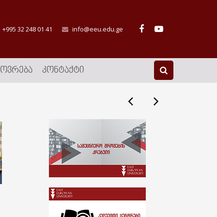
+995 32 248 01 41
info@eeu.edu.ge
ᲮᲝᲕᲠᲔᲑᲐ
ᲙᲝᲜᲢᲐᲥᲢᲘ