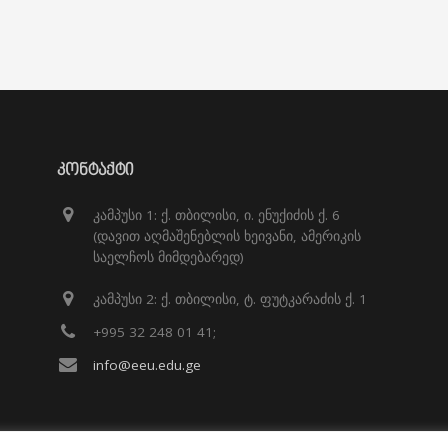
ᲙᲝᲜᲢᲐᲥᲢᲘ
კამპუსი 1: ქ. თბილისი, ი. ენუქიძის ქ. 6
(დავით აღმაშენებლის ხეივანი, ამერიკის
საელჩოს მიმდებარედ)
კამპუსი 2: ქ. თბილისი, ტ. ფუტკარაძის ქ. 1
+995 32 248 01 41;
info@eeu.edu.ge