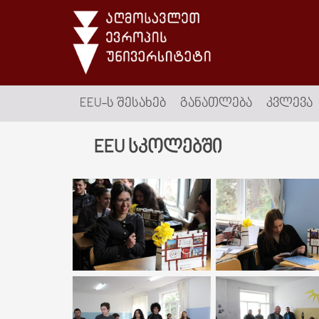
EEU-Ს ᲨᲔᲡᲐᲮᲔᲑ
ᲒᲐᲜᲐᲗᲚᲔᲑᲐ
ᲙᲕᲚᲔᲕᲐ
EEU სკოლებში