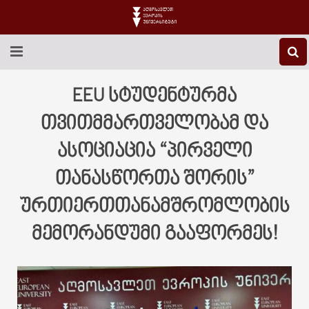
EEU-Ს ᲨᲔᲡᲐᲮᲔᲑ
EEU სტუდენტურმა
ᲒᲐᲜᲐᲗᲚᲔᲑᲐ
თვითმმართველობამ და
ასოციაცია “პირველი
ᲙᲕᲚᲔᲕᲐ
თანასწორთა შორის”
ᲡᲐᲔᲠᲗᲐᲨᲝᲠᲘᲡᲝ
ურთიერთთანამშრომლობის
ᲑᲘᲑᲚᲘᲝᲗᲔᲙᲐ
მემორანდუმი გააფორმეს!
ᲡᲢᲣᲓᲔᲜᲢᲣᲠᲘ ᲪᲮᲝᲕᲠᲔᲑᲐ
ᲙᲝᲜᲢᲐᲥᲢᲘ