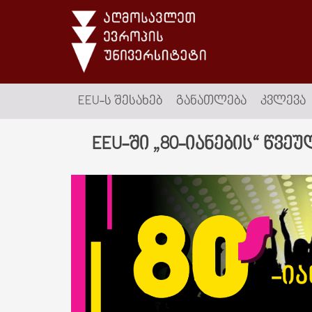
EEU-Ს ᲨᲔᲡᲐᲮᲔᲑ
ᲒᲐᲜᲐᲗᲚᲔᲑᲐ
ᲙᲕᲚᲔᲕᲐ
EEU-ში „80-იანების“ წვე