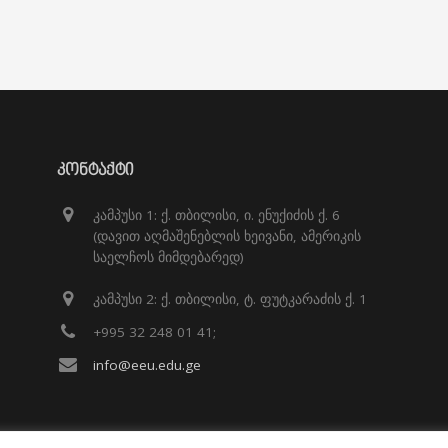
ᲙᲝᲜᲢᲐᲥᲢᲘ
კამპუსი 1: ქ. თბილისი, ი. ენუქიძის ქ. 6
(დავით აღმაშენებლის ხეივანი, ამერიკის
საელჩოს მიმდებარედ)
კამპუსი 2: ქ. თბილისი, ტ. ფუტკარაძის ქ. 1
+995 32 248 01 41;
info@eeu.edu.ge