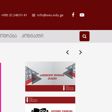
+995 32 248 01 41
info@eeu.edu.ge
ᲮᲝᲕᲠᲔᲑᲐ
ᲙᲝᲜᲢᲐᲥᲢᲘ