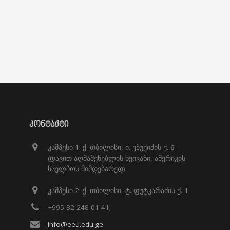
ᲙᲝᲜᲢᲐᲥᲢᲘ
კამპუსი 1: ქ. თბილისი, ი. ენუქიძის ქ. 6
(დავით აღმაშენებლის ხეივანი, ამერიკის
საელჩოს მიმდებარედ)
კამპუსი 2: ქ. თბილისი, ტ. ფუტკარაძის ქ. 1
+995 32 248 01 41;
info@eeu.edu.ge