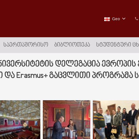
Geo
ᲡᲐᲔᲠᲗᲐᲨᲝᲠᲘᲡᲝ
ᲑᲘᲑᲚᲘᲝᲗᲔᲙᲐ
ᲡᲢᲣᲓᲔᲜᲢᲣᲠᲘ Ც
ნივერსიტეტის დელეგაცია ევროპის
ი და Erasmus+ გაცვლითი პროგრამა 