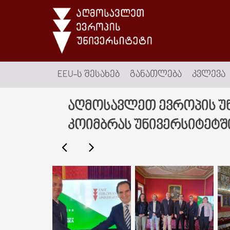
EEU-Ს ᲨᲔᲡᲐᲮᲔᲑ
ᲒᲐᲜᲐᲗᲚᲔᲑᲐ
ᲙᲕᲚᲔᲕᲐ
აღმოსავლეთ ევროპის უ
კოიმბრას უნივერსიტეტშ