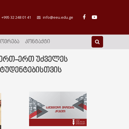
+995 32 248 01 41
info@eeu.edu.ge
ᲮᲝᲕᲠᲔᲑᲐ
ᲙᲝᲜᲢᲐᲥᲢᲘ
 ერთ-ერთ უძველეს
სტუდენტებისთვის