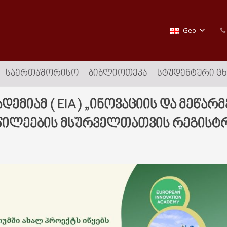
Geo
ᲡᲐᲔᲠᲗᲐᲨᲝᲠᲘᲡᲝ
ᲑᲘᲑᲚᲘᲝᲗᲔᲙᲐ
ᲡᲢᲣᲓᲔᲜᲢᲣᲠᲘ Ც
ადემიამ ( EIA) „ინოვაციის და მეწ
ნაწილეების მსურველთათვის რეგისტ