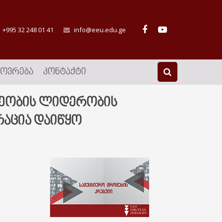
+995 32 248 01 41
info@eeu.edu.ge
ᲮᲝᲕᲠᲔᲑᲐ
ᲙᲝᲜᲢᲐᲥᲢᲘ
არმეობის ლიდერობის
რაცია დაიწყო