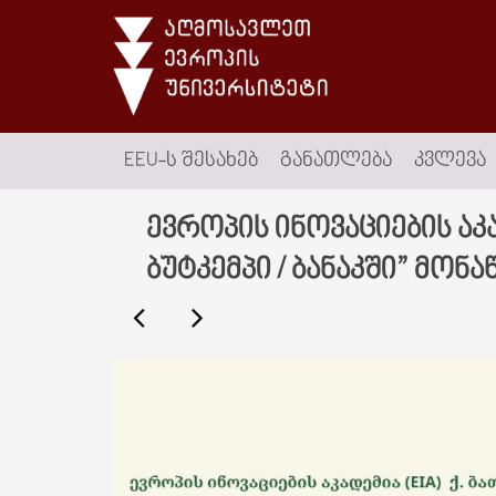
EEU-Ს ᲨᲔᲡᲐᲮᲔᲑ
ᲒᲐᲜᲐᲗᲚᲔᲑᲐ
ᲙᲕᲚᲔᲕᲐ
ევროპის ინოვაციების აკ
ბუტკემპი / ბანაკში” მო