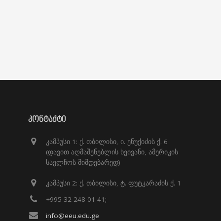
ᲙᲝᲜᲢᲐᲥᲢᲘ
კამპუსი 1: ქ. თბილისი, ი. ენუქიძის ქ. 6
(დავით აღმაშენებლის ხეივანი, ამერიკის
საელჩოს მიმდებარედ)
კამპუსი 2: ქ. თბილისი, ტ. ფუტკარაძის ქ. 1
+995 32 248 01 41;
info@eeu.edu.ge