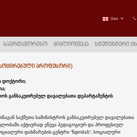
Geo
ᲡᲐᲔᲠᲗᲐᲨᲝᲠᲘᲡᲝ
ᲑᲘᲑᲚᲘᲝᲗᲔᲙᲐ
ᲡᲢᲣᲓᲔᲜᲢᲣᲠᲘ Ც
(ᲐᲡᲝᲪᲘᲠᲔᲑᲣᲚᲘ ᲞᲠᲝᲤᲔᲡᲝᲠᲘ)
ს დოქტორი;
ა;
ტროს განსაკუთრებულ დავალებათა დეპარტამენტის
შინაგან საქმეთა სამინისტროს განსაკუთრებულ დავალებათა
ავლობაში აქტიურად ეწევა პედაგოგიურ და პროფესიულ
სოციალური დახმარების ცენტრი “ნდობას”, სოციალური