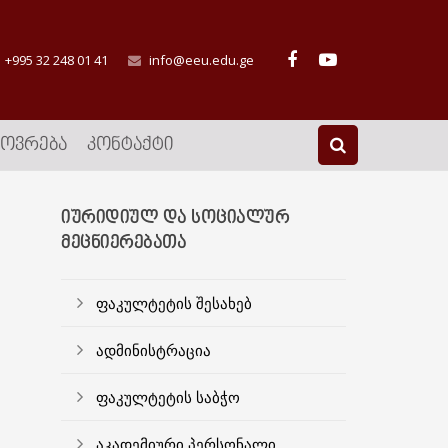
+995 32 248 01 41
info@eeu.edu.ge
ᲮᲝᲕᲠᲔᲑᲐ
ᲙᲝᲜᲢᲐᲥᲢᲘ
ᲘᲣᲠᲘᲓᲘᲣᲚ ᲓᲐ ᲡᲝᲪᲘᲐᲚᲣᲠ
ᲛᲔᲪᲜᲘᲔᲠᲔᲑᲐᲗᲐ
ფაკულტეტის შესახებ
ადმინისტრაცია
ფაკულტეტის საბჭო
აკადემიური პერსონალი